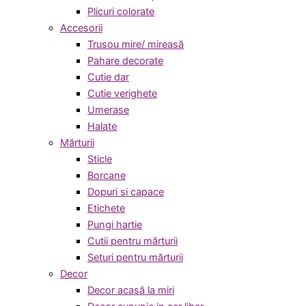
Plicuri colorate
Accesorii
Trusou mire/ mireasă
Pahare decorate
Cutie dar
Cutie verighete
Umerase
Halate
Mărturii
Sticle
Borcane
Dopuri si capace
Etichete
Pungi hartie
Cutii pentru mărturii
Seturi pentru mărturii
Decor
Decor acasă la miri