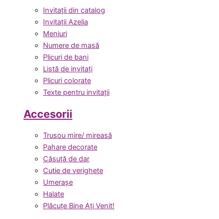
Invitații din catalog
Invitații Azelia
Meniuri
Numere de masă
Plicuri de bani
Listă de invitați
Plicuri colorate
Texte pentru invitații
Accesorii
Trusou mire/ mireasă
Pahare decorate
Căsuță de dar
Cutie de verighete
Umerașe
Halate
Plăcuțe Bine Ați Venit!