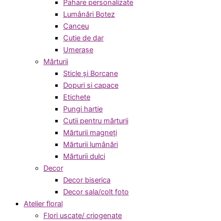
Pahare personalizate
Lumânări Botez
Canceu
Cutie de dar
Umerașe
Mărturii
Sticle și Borcane
Dopuri si capace
Etichete
Pungi hartie
Cutii pentru mărturii
Mărturii magneți
Mărturii lumânări
Mărturii dulci
Decor
Decor biserica
Decor sala/colt foto
Atelier floral
Flori uscate/ criogenate