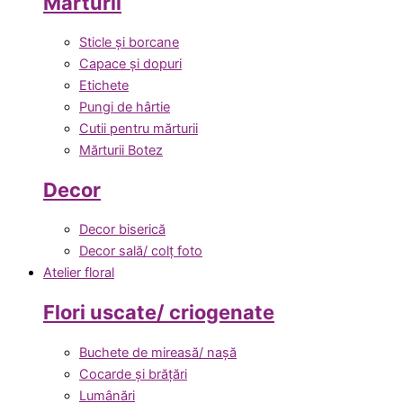
Mărturii
Sticle și borcane
Capace și dopuri
Etichete
Pungi de hârtie
Cutii pentru mărturii
Mărturii Botez
Decor
Decor biserică
Decor sală/ colț foto
Atelier floral
Flori uscate/ criogenate
Buchete de mireasă/ nașă
Cocarde și brățări
Lumânări