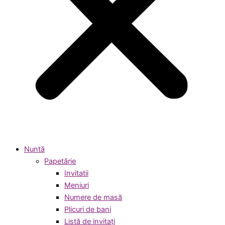
Nuntă
Papetărie
Invitatii
Meniuri
Numere de masă
Plicuri de bani
Listă de invitați