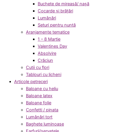
Buchete de mireasă/ nașă
Cocarde și brățări
Lumânări
Seturi pentru nuntă
Aranjamente tematice
1 – 8 Martie
Valentines Day
Absolvire
Crăciun
Cutii cu flori
Tablouri cu licheni
Articole petreceri
Baloane cu heliu
Baloane latex
Baloane folie
Confetti / pinata
Lumânări tort
Baghete luminoase
Farfurii/servetele