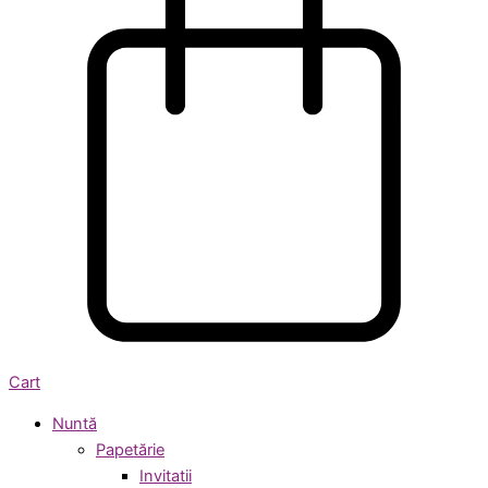
Cart
Nuntă
Papetărie
Invitatii