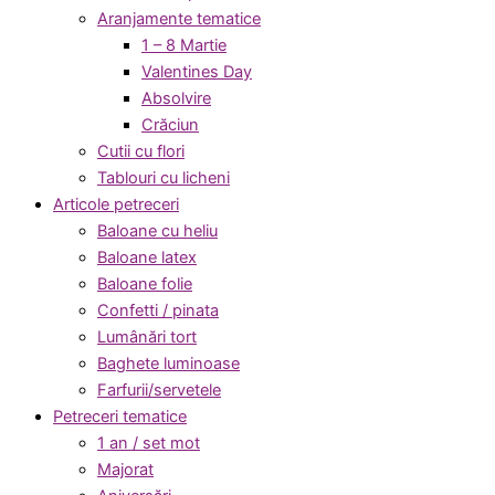
Aranjamente tematice
1 – 8 Martie
Valentines Day
Absolvire
Crăciun
Cutii cu flori
Tablouri cu licheni
Articole petreceri
Baloane cu heliu
Baloane latex
Baloane folie
Confetti / pinata
Lumânări tort
Baghete luminoase
Farfurii/servetele
Petreceri tematice
1 an / set mot
Majorat