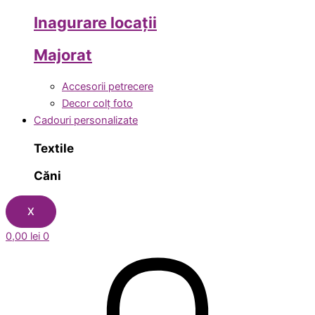
Inagurare locații
Majorat
Accesorii petrecere
Decor colț foto
Cadouri personalizate
Textile
Căni
X
0,00
lei
0