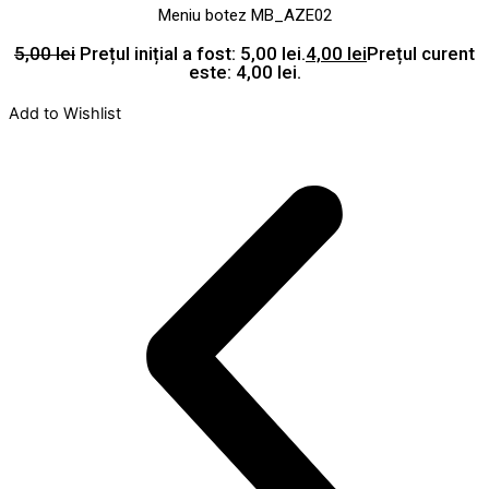
Meniu botez MB_AZE02
5,00
lei
Prețul inițial a fost: 5,00 lei.
4,00
lei
Prețul curent
este: 4,00 lei.
Add to Wishlist
A