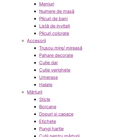
Meniuri
Numere de masă
Plicuri de bani
Listă de invitați
Plicuri colorate
Accesorii
Trusou mire/ mireasă
Pahare decorate
Cutie dar
Cutie verighete
Umerase
Halate
Mărturii
Sticle
Borcane
Dopuri si capace
Etichete
Pungi hartie
Cutii pentru mărturii