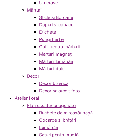
Umerașe
Mărturii
Sticle și Borcane
Dopuri si capace
Etichete
Pungi hartie
Cutii pentru mărturii
Mărturii magneți
Mărturii lumânări
Mărturii dulci
Decor
Decor biserica
Decor sala/colt foto
Atelier floral
Flori uscate/ criogenate
Buchete de mireasă/ nașă
Cocarde și brățări
Lumânări
Seturi pentru nuntă