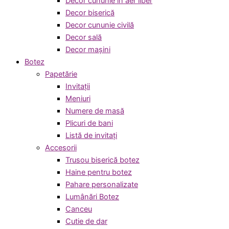
Decor cununie in aer liber
Decor biserică
Decor cununie civilă
Decor sală
Decor mașini
Botez
Papetărie
Invitații
Meniuri
Numere de masă
Plicuri de bani
Listă de invitați
Accesorii
Trusou biserică botez
Haine pentru botez
Pahare personalizate
Lumânări Botez
Canceu
Cutie de dar