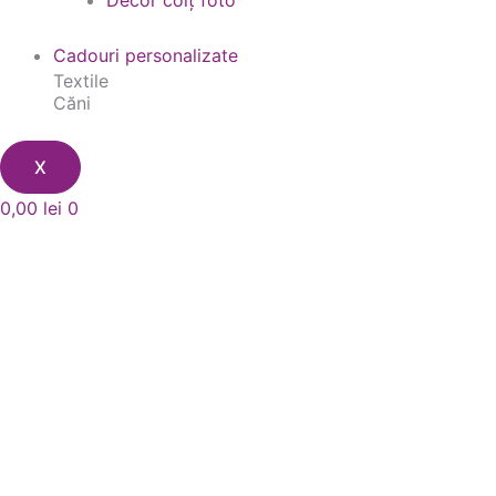
Decor colț foto
Cadouri personalizate
Textile
Căni
X
0,00
lei
0