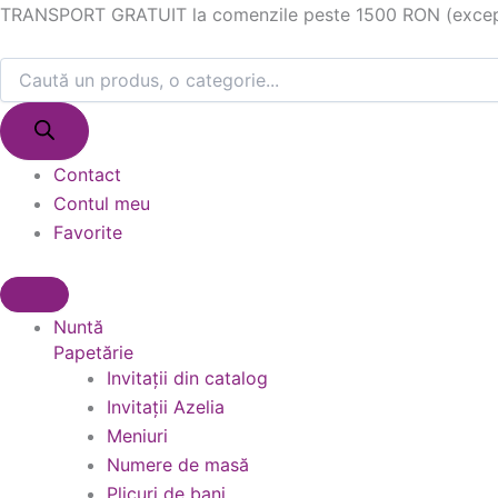
Products
Products
Skip
TRANSPORT GRATUIT la comenzile peste 1500 RON (excepție
search
search
to
content
Contact
Contul meu
Favorite
Nuntă
Papetărie
Invitații din catalog
Invitații Azelia
Meniuri
Numere de masă
Plicuri de bani