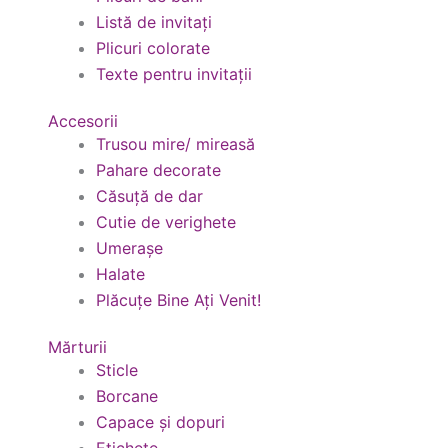
Listă de invitați
Plicuri colorate
Texte pentru invitații
Accesorii
Trusou mire/ mireasă
Pahare decorate
Căsuță de dar
Cutie de verighete
Umerașe
Halate
Plăcuțe Bine Ați Venit!
Mărturii
Sticle
Borcane
Capace și dopuri