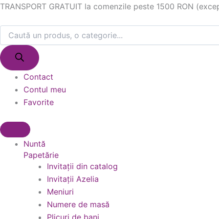
Products
Products
Skip
TRANSPORT GRATUIT la comenzile peste 1500 RON (excepție
search
search
to
content
Contact
Contul meu
Favorite
Nuntă
Papetărie
Invitații din catalog
Invitații Azelia
Meniuri
Numere de masă
Plicuri de bani