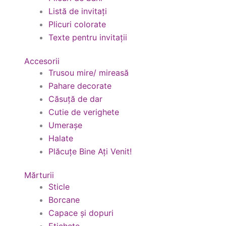
Listă de invitați
Plicuri colorate
Texte pentru invitații
Accesorii
Trusou mire/ mireasă
Pahare decorate
Căsuță de dar
Cutie de verighete
Umerașe
Halate
Plăcuțe Bine Ați Venit!
Mărturii
Sticle
Borcane
Capace și dopuri