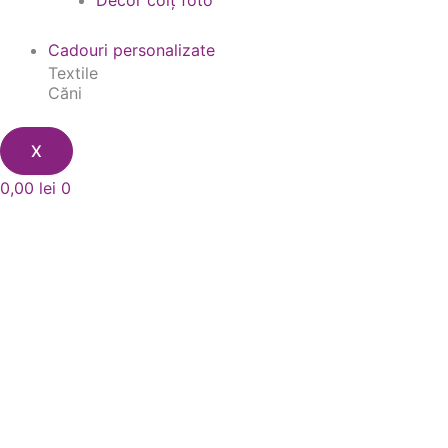
Decor colț foto
Cadouri personalizate
Textile
Căni
X
0,00
lei
0