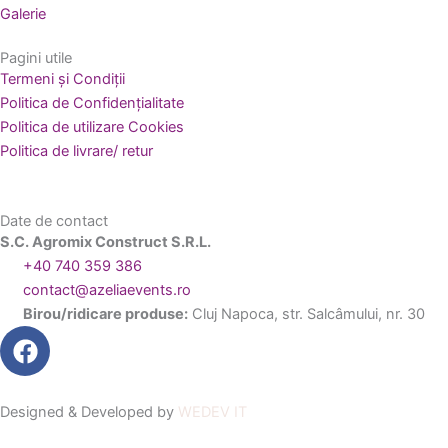
Galerie
Pagini utile
Termeni și Condiții
Politica de Confidențialitate
Politica de utilizare Cookies
Politica de livrare/ retur
Date de contact
S.C. Agromix Construct S.R.L.
+40 740 359 386
contact@azeliaevents.ro
Birou/ridicare produse:
Cluj Napoca, str. Salcâmului, nr. 30
F
a
c
e
Designed & Developed by
WEDEV IT
b