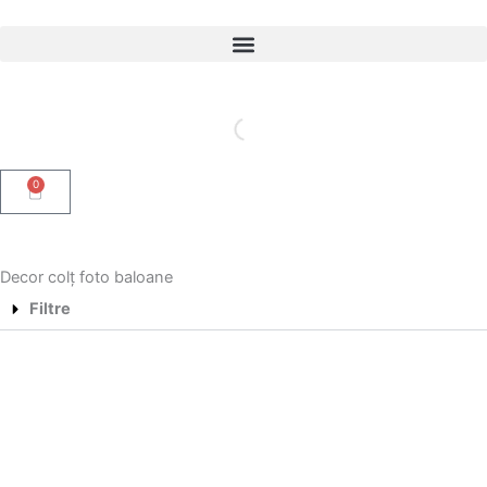
Skip
to
content
0
Cart
Decor colț foto baloane
Filtre