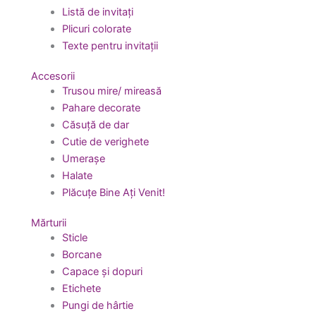
Listă de invitați
Plicuri colorate
Texte pentru invitații
Accesorii
Trusou mire/ mireasă
Pahare decorate
Căsuță de dar
Cutie de verighete
Umerașe
Halate
Plăcuțe Bine Ați Venit!
Mărturii
Sticle
Borcane
Capace și dopuri
Etichete
Pungi de hârtie