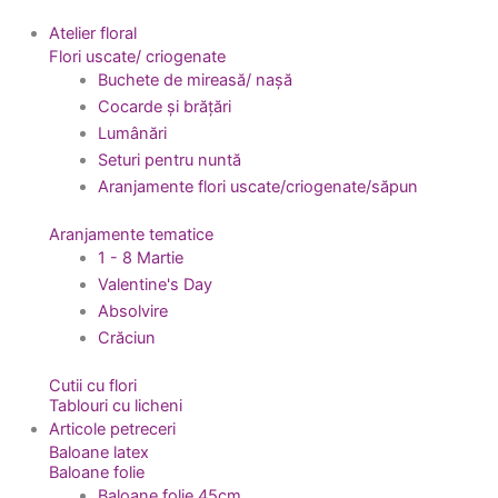
Atelier floral
Flori uscate/ criogenate
Buchete de mireasă/ nașă
Cocarde și brățări
Lumânări
Seturi pentru nuntă
Aranjamente flori uscate/criogenate/săpun
Aranjamente tematice
1 - 8 Martie
Valentine's Day
Absolvire
Crăciun
Cutii cu flori
Tablouri cu licheni
Articole petreceri
Baloane latex
Baloane folie
Baloane folie 45cm