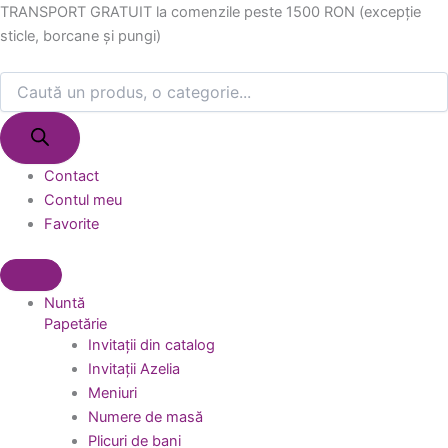
Products
Products
Skip
TRANSPORT GRATUIT la comenzile peste 1500 RON (excepție
search
search
to
sticle, borcane și pungi)
content
Contact
Contul meu
Favorite
Nuntă
Papetărie
Invitații din catalog
Invitații Azelia
Meniuri
Numere de masă
Plicuri de bani