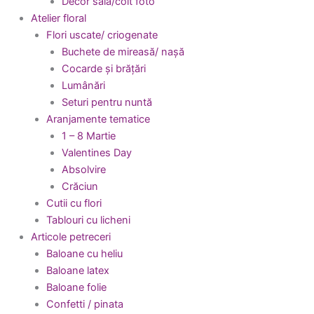
Decor sala/colt foto
Atelier floral
Flori uscate/ criogenate
Buchete de mireasă/ nașă
Cocarde și brățări
Lumânări
Seturi pentru nuntă
Aranjamente tematice
1 – 8 Martie
Valentines Day
Absolvire
Crăciun
Cutii cu flori
Tablouri cu licheni
Articole petreceri
Baloane cu heliu
Baloane latex
Baloane folie
Confetti / pinata