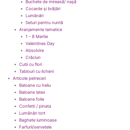
Buchete de mireasă/ nașă
Cocarde și brățări
Lumânări
Seturi pentru nuntă
Aranjamente tematice
1 – 8 Martie
Valentines Day
Absolvire
Crăciun
Cutii cu flori
Tablouri cu licheni
Articole petreceri
Baloane cu heliu
Baloane latex
Baloane folie
Confetti / pinata
Lumânări tort
Baghete luminoase
Farfurii/servetele