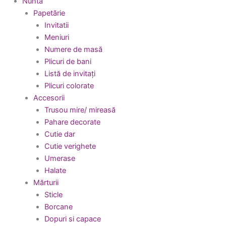
Nuntă
Papetărie
Invitatii
Meniuri
Numere de masă
Plicuri de bani
Listă de invitați
Plicuri colorate
Accesorii
Trusou mire/ mireasă
Pahare decorate
Cutie dar
Cutie verighete
Umerase
Halate
Mărturii
Sticle
Borcane
Dopuri si capace