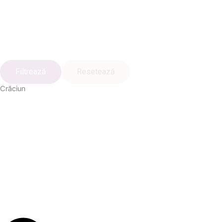
Filtrează
Resetează
Crăciun