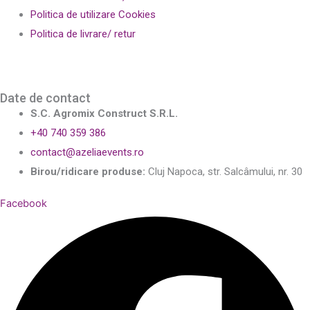
Politica de utilizare Cookies
Politica de livrare/ retur
Date de contact
S.C. Agromix Construct S.R.L.
+40 740 359 386
contact@azeliaevents.ro
Birou/ridicare produse:
Cluj Napoca, str. Salcâmului, nr. 30
Facebook