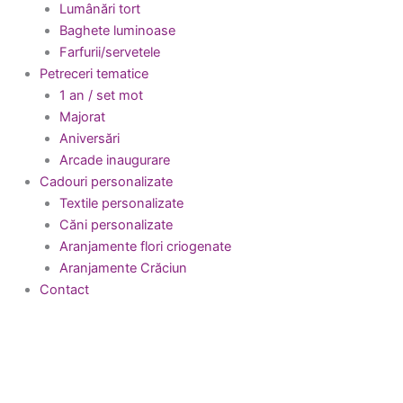
Lumânări tort
Baghete luminoase
Farfurii/servetele
Petreceri tematice
1 an / set mot
Majorat
Aniversări
Arcade inaugurare
Cadouri personalizate
Textile personalizate
Căni personalizate
Aranjamente flori criogenate
Aranjamente Crăciun
Contact