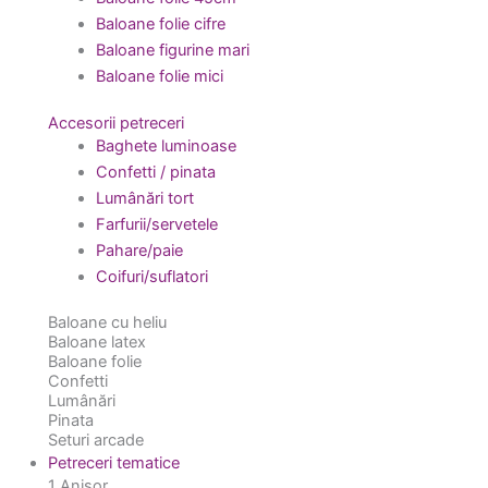
Baloane folie cifre
Baloane figurine mari
Baloane folie mici
Accesorii petreceri
Baghete luminoase
Confetti / pinata
Lumânări tort
Farfurii/servetele
Pahare/paie
Coifuri/suflatori
Baloane cu heliu
Baloane latex
Baloane folie
Confetti
Lumânări
Pinata
Seturi arcade
Petreceri tematice
1 Anișor