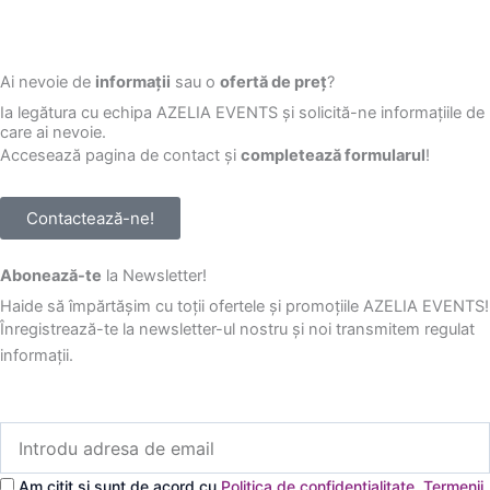
Ai nevoie de
informații
sau o
ofertă de preț
?
Ia legătura cu echipa AZELIA EVENTS și solicită-ne informațiile de
care ai nevoie.
Accesează pagina de contact și
completează formularul
!
Contactează-ne!
Abonează-te
la Newsletter!
Haide să împărtășim cu toții ofertele și promoțiile AZELIA EVENTS!
Înregistrează-te la newsletter-ul nostru și noi transmitem regulat
informații.
Introdu
adresa
de
Am citit și sunt de acord cu
Politica de confidențialitate
,
Termenii