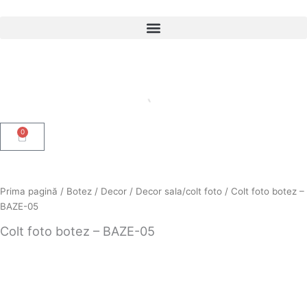
Skip
to
content
0
Cart
Prima pagină
/
Botez
/
Decor
/
Decor sala/colt foto
/ Colt foto botez –
BAZE-05
Colt foto botez – BAZE-05