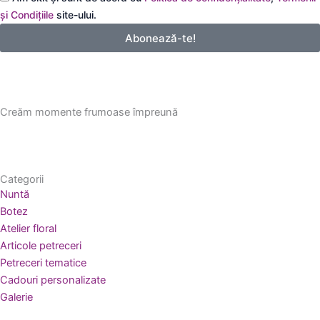
email
și Condițiile
site-ului.
Abonează-te!
Creăm momente frumoase împreună
Categorii
Nuntă
Botez
Atelier floral
Articole petreceri
Petreceri tematice
Cadouri personalizate
Galerie