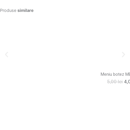
Produse
similare
Meniu botez 
Pr
5,00
lei
4,
ini
a
fos
5,0