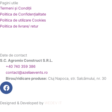
Pagini utile
Termeni și Condiții
Politica de Confidențialitate
Politica de utilizare Cookies
Politica de livrare/ retur
Date de contact
S.C. Agromix Construct S.R.L.
+40 740 359 386
contact@azeliaevents.ro
Birou/ridicare produse:
Cluj Napoca, str. Salcâmului, nr. 30
F
a
c
e
Designed & Developed by
WEDEV IT
b