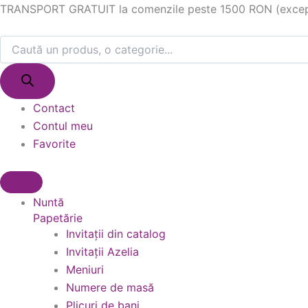
Products
Products
Skip
TRANSPORT GRATUIT la comenzile peste 1500 RON (excepție
search
search
to
content
Contact
Contul meu
Favorite
Nuntă
Papetărie
Invitații din catalog
Invitații Azelia
Meniuri
Numere de masă
Plicuri de bani