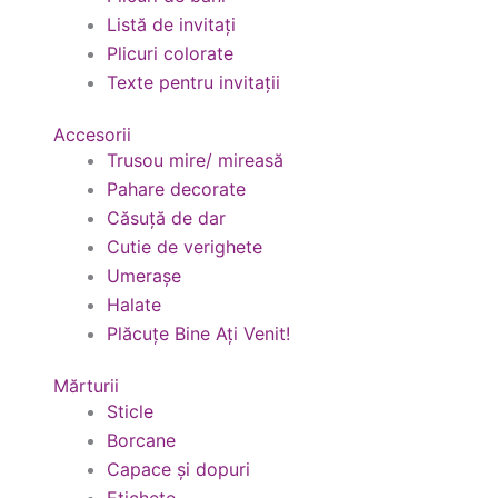
Listă de invitați
Plicuri colorate
Texte pentru invitații
Accesorii
Trusou mire/ mireasă
Pahare decorate
Căsuță de dar
Cutie de verighete
Umerașe
Halate
Plăcuțe Bine Ați Venit!
Mărturii
Sticle
Borcane
Capace și dopuri