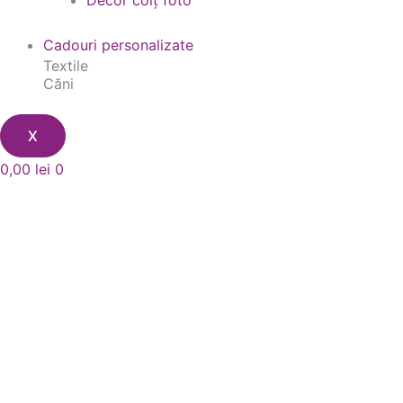
Decor colț foto
Cadouri personalizate
Textile
Căni
X
0,00
lei
0