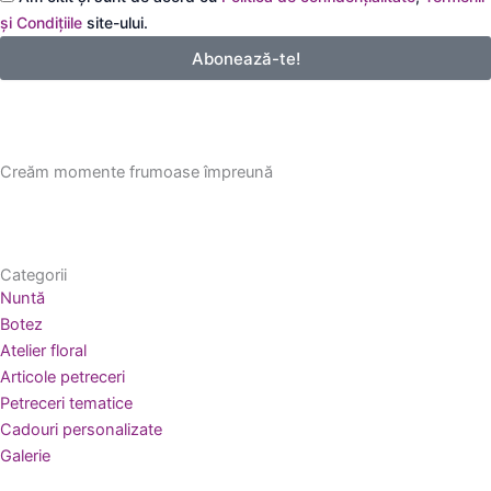
email
și Condițiile
site-ului.
Abonează-te!
Creăm momente frumoase împreună
Categorii
Nuntă
Botez
Atelier floral
Articole petreceri
Petreceri tematice
Cadouri personalizate
Galerie