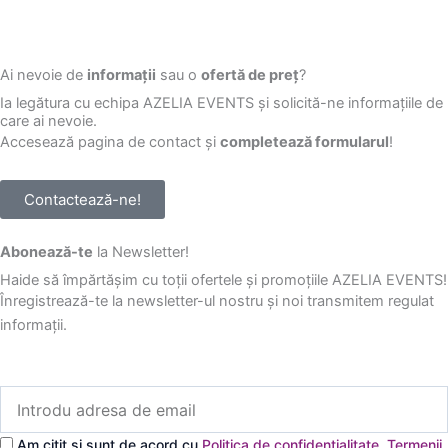
Ai nevoie de
informații
sau o
ofertă de preț
?
Ia legătura cu echipa AZELIA EVENTS și solicită-ne informațiile de
care ai nevoie.
Accesează pagina de contact și
completează formularul
!
Contactează-ne!
Abonează-te
la Newsletter!
Haide să împărtășim cu toții ofertele și promoțiile AZELIA EVENTS!
Înregistrează-te la newsletter-ul nostru și noi transmitem regulat
informații.
Introdu
adresa
de
Am citit și sunt de acord cu
Politica de confidențialitate
,
Termenii