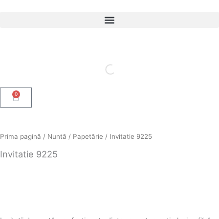
Skip
to
content
0
Cart
Prima pagină
/
Nuntă
/
Papetărie
/ Invitatie 9225
Invitatie 9225