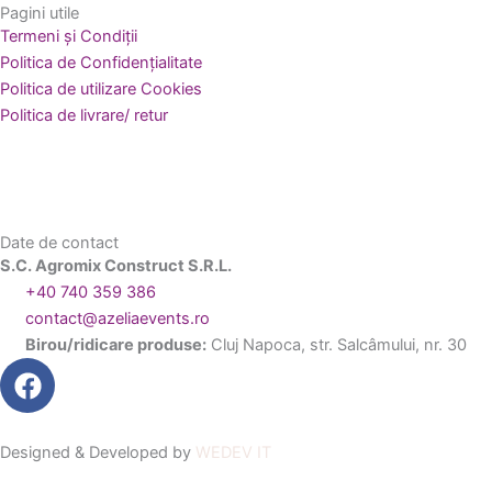
Pagini utile
Termeni și Condiții
Politica de Confidențialitate
Politica de utilizare Cookies
Politica de livrare/ retur
Date de contact
S.C. Agromix Construct S.R.L.
+40 740 359 386
contact@azeliaevents.ro
Birou/ridicare produse:
Cluj Napoca, str. Salcâmului, nr. 30
F
a
c
e
Designed & Developed by
WEDEV IT
b