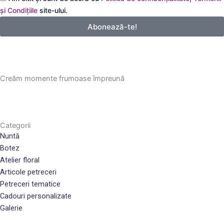
email
și Condițiile
site-ului.
Abonează-te!
Creăm momente frumoase împreună
Categorii
Nuntă
Botez
Atelier floral
Articole petreceri
Petreceri tematice
Cadouri personalizate
Galerie