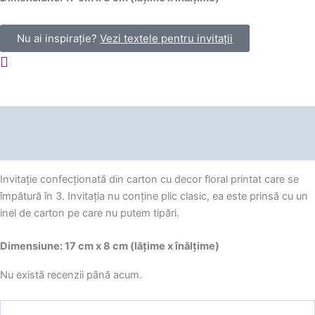
Nu ai inspirație?
Vezi textele pentru invitații
Descriere
Recenzii (0)
Invitație confecționată din carton cu decor floral printat care se
împătură în 3. Invitația nu conține plic clasic, ea este prinsă cu un
inel de carton pe care nu putem tipări.
Dimensiune: 17 cm x 8 cm (lățime x înălțime)
Nu există recenzii până acum.