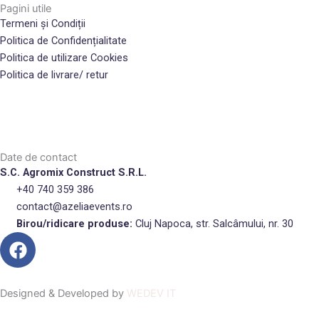
Pagini utile
Termeni și Condiții
Politica de Confidențialitate
Politica de utilizare Cookies
Politica de livrare/ retur
Date de contact
S.C. Agromix Construct S.R.L.
+40 740 359 386
contact@azeliaevents.ro
Birou/ridicare produse:
Cluj Napoca, str. Salcâmului, nr. 30
F
a
c
e
Designed & Developed by
WEDEV IT
b