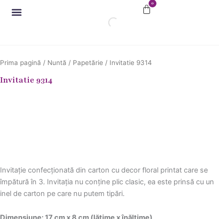
0
Skip
Cart
to
content
Articole petreceri
Petreceri tematice
Cadouri personalizate
Prima pagină
/
Nuntă
/
Papetărie
/ Invitatie 9314
Invitatie 9314
Invitație confecționată din carton cu decor floral printat care se
împătură în 3. Invitația nu conține plic clasic, ea este prinsă cu un
inel de carton pe care nu putem tipări.
Dimensiune: 17 cm x 8 cm (lățime x înălțime)