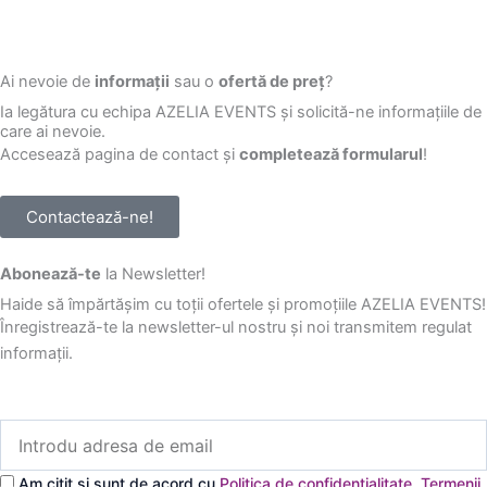
Ai nevoie de
informații
sau o
ofertă de preț
?
Ia legătura cu echipa AZELIA EVENTS și solicită-ne informațiile de
care ai nevoie.
Accesează pagina de contact și
completează formularul
!
Contactează-ne!
Abonează-te
la Newsletter!
Haide să împărtășim cu toții ofertele și promoțiile AZELIA EVENTS!
Înregistrează-te la newsletter-ul nostru și noi transmitem regulat
informații.
Introdu
adresa
de
Am citit și sunt de acord cu
Politica de confidențialitate
,
Termenii