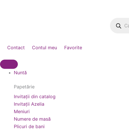
Skip
to
Products
content
search
Contact
Contul meu
Favorite
Nuntă
Papetărie
Invitații din catalog
Invitații Azelia
Meniuri
Numere de masă
Plicuri de bani