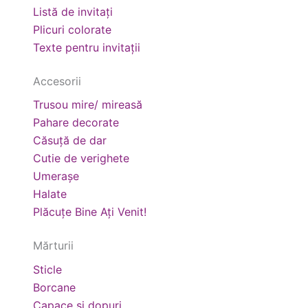
Listă de invitați
Plicuri colorate
Texte pentru invitații
Accesorii
Trusou mire/ mireasă
Pahare decorate
Căsuță de dar
Cutie de verighete
Umerașe
Halate
Plăcuțe Bine Ați Venit!
Mărturii
Sticle
Borcane
Capace și dopuri