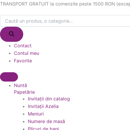
Products
Products
Skip
TRANSPORT GRATUIT la comenzile peste 1500 RON (excepție
search
search
to
content
Contact
Contul meu
Favorite
Nuntă
Papetărie
Invitații din catalog
Invitații Azelia
Meniuri
Numere de masă
Plicuri de bani