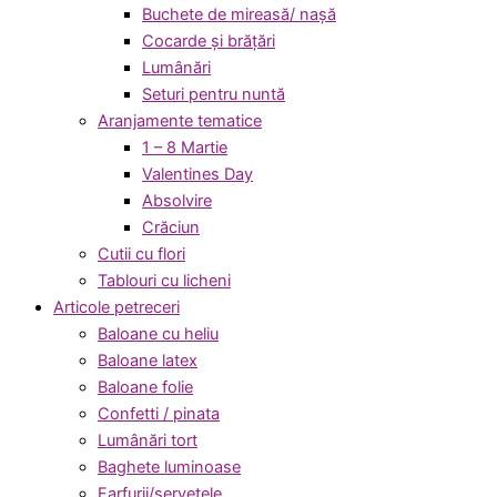
Buchete de mireasă/ nașă
Cocarde și brățări
Lumânări
Seturi pentru nuntă
Aranjamente tematice
1 – 8 Martie
Valentines Day
Absolvire
Crăciun
Cutii cu flori
Tablouri cu licheni
Articole petreceri
Baloane cu heliu
Baloane latex
Baloane folie
Confetti / pinata
Lumânări tort
Baghete luminoase
Farfurii/servetele