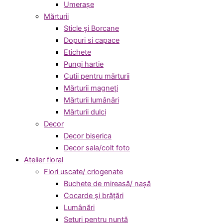
Umerașe
Mărturii
Sticle și Borcane
Dopuri si capace
Etichete
Pungi hartie
Cutii pentru mărturii
Mărturii magneți
Mărturii lumânări
Mărturii dulci
Decor
Decor biserica
Decor sala/colt foto
Atelier floral
Flori uscate/ criogenate
Buchete de mireasă/ nașă
Cocarde și brățări
Lumânări
Seturi pentru nuntă