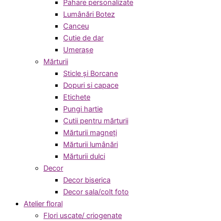
Pahare personalizate
Lumânări Botez
Canceu
Cutie de dar
Umerașe
Mărturii
Sticle și Borcane
Dopuri si capace
Etichete
Pungi hartie
Cutii pentru mărturii
Mărturii magneți
Mărturii lumânări
Mărturii dulci
Decor
Decor biserica
Decor sala/colt foto
Atelier floral
Flori uscate/ criogenate