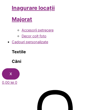
Inagurare locații
Majorat
Accesorii petrecere
Decor colț foto
Cadouri personalizate
Textile
Căni
X
0,00
lei
0