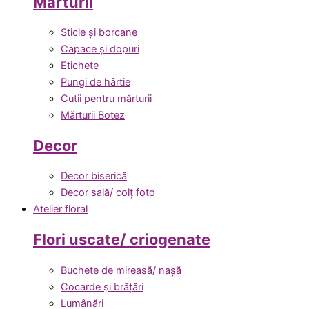
Mărturii
Sticle și borcane
Capace și dopuri
Etichete
Pungi de hârtie
Cutii pentru mărturii
Mărturii Botez
Decor
Decor biserică
Decor sală/ colț foto
Atelier floral
Flori uscate/ criogenate
Buchete de mireasă/ nașă
Cocarde și brățări
Lumânări