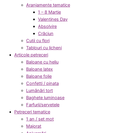
Aranjamente tematice
1 – 8 Martie
Valentines Day
Absolvire
Crăciun
Cutii cu flori
Tablouri cu licheni
Articole petreceri
Baloane cu heliu
Baloane latex
Baloane folie
Confetti / pinata
Lumânări tort
Baghete luminoase
Farfurii/servetele
Petreceri tematice
1 an / set mot
Majorat