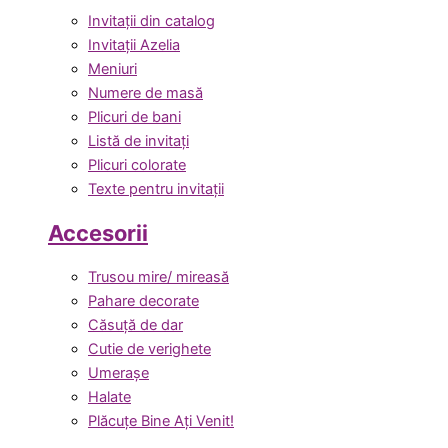
Invitații din catalog
Invitații Azelia
Meniuri
Numere de masă
Plicuri de bani
Listă de invitați
Plicuri colorate
Texte pentru invitații
Accesorii
Trusou mire/ mireasă
Pahare decorate
Căsuță de dar
Cutie de verighete
Umerașe
Halate
Plăcuțe Bine Ați Venit!