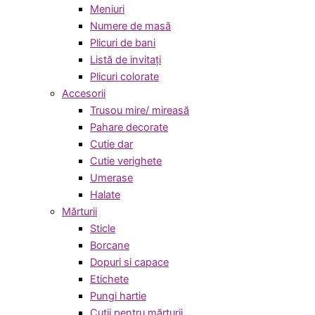
Meniuri
Numere de masă
Plicuri de bani
Listă de invitați
Plicuri colorate
Accesorii
Trusou mire/ mireasă
Pahare decorate
Cutie dar
Cutie verighete
Umerase
Halate
Mărturii
Sticle
Borcane
Dopuri si capace
Etichete
Pungi hartie
Cutii pentru mărturii