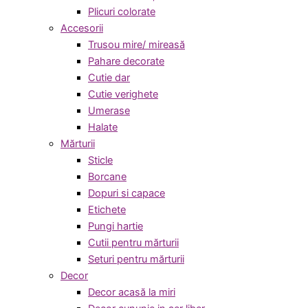
Plicuri colorate
Accesorii
Trusou mire/ mireasă
Pahare decorate
Cutie dar
Cutie verighete
Umerase
Halate
Mărturii
Sticle
Borcane
Dopuri si capace
Etichete
Pungi hartie
Cutii pentru mărturii
Seturi pentru mărturii
Decor
Decor acasă la miri