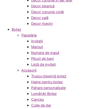
Decor cununie in aer liber
Decor biserică
Decor cununie civilă
Decor sală
Decor mașini
Botez
Papetărie
Invitații
Meniuri
Numere de masă
Plicuri de bani
Listă de invitați
Accesorii
Trusou biserică botez
Haine pentru botez
Pahare personalizate
Lumânări Botez
Canceu
Cutie de dar