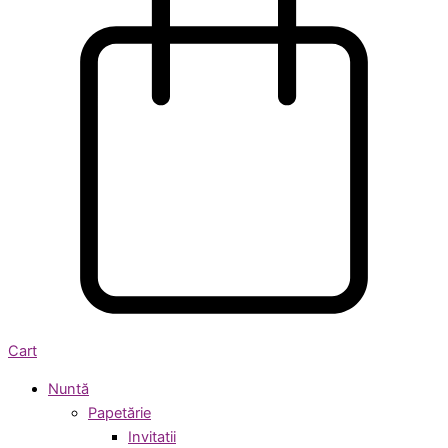
Cart
Nuntă
Papetărie
Invitatii