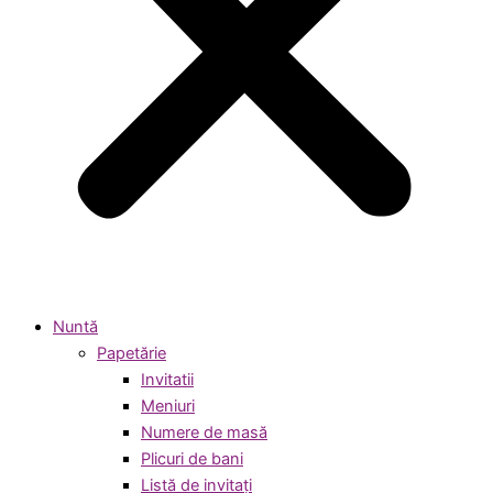
Nuntă
Papetărie
Invitatii
Meniuri
Numere de masă
Plicuri de bani
Listă de invitați