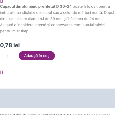
Capacul din aluminiu prefiletat D 30*24
poate fi folosit pentru
îmbutelierea sticlelor de alcool sau a celor de mărturii nuntă. Dopul
din aluminiu are diametrul de 30 mm și înălțimea de 24 mm.
Asigură o închidere etanșă și conservarea conținutului sticlei
pentru mult timp.
0,78
lei
Cantitate
Adaugă în coș
Capac
aluminiu
pref.
D
30*24
mm
Auriu
Descriere
Recenzii (0)