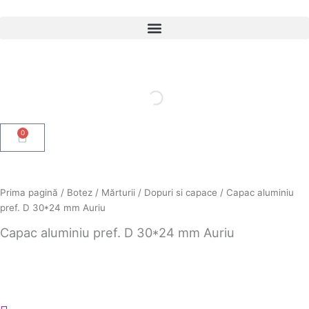
Skip
to
content
0
Cart
Prima pagină
/
Botez
/
Mărturii
/
Dopuri si capace
/ Capac aluminiu
pref. D 30*24 mm Auriu
Capac aluminiu pref. D 30*24 mm Auriu