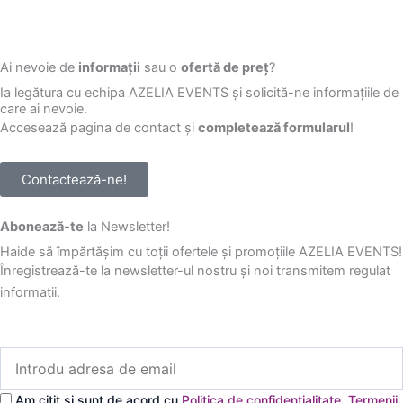
Ai nevoie de
informații
sau o
ofertă de preț
?
Ia legătura cu echipa AZELIA EVENTS și solicită-ne informațiile de
care ai nevoie.
Accesează pagina de contact și
completează formularul
!
Contactează-ne!
Abonează-te
la Newsletter!
Haide să împărtășim cu toții ofertele și promoțiile AZELIA EVENTS!
Înregistrează-te la newsletter-ul nostru și noi transmitem regulat
informații.
Introdu
adresa
de
Am citit și sunt de acord cu
Politica de confidențialitate
,
Termenii