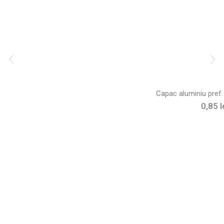
Capac aluminiu pref.
0,85
l