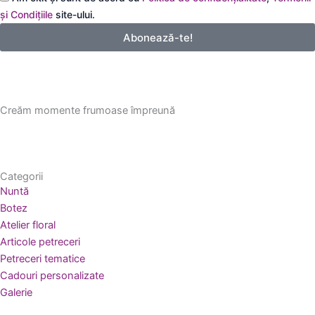
email
și Condițiile
site-ului.
Abonează-te!
Creăm momente frumoase împreună
Categorii
Nuntă
Botez
Atelier floral
Articole petreceri
Petreceri tematice
Cadouri personalizate
Galerie