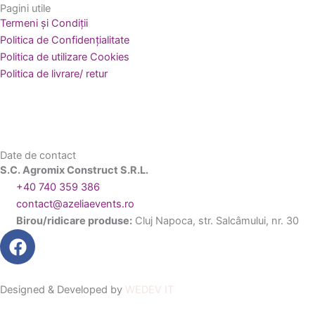
Pagini utile
Termeni și Condiții
Politica de Confidențialitate
Politica de utilizare Cookies
Politica de livrare/ retur
Date de contact
S.C. Agromix Construct S.R.L.
+40 740 359 386
contact@azeliaevents.ro
Birou/ridicare produse:
Cluj Napoca, str. Salcâmului, nr. 30
F
a
c
e
Designed & Developed by
WEDEV IT
b