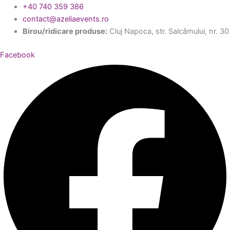
+40 740 359 386
contact@azeliaevents.ro
Birou/ridicare produse:
Cluj Napoca, str. Salcâmului, nr. 30
Facebook