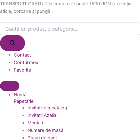
Products
Products
Cantitate
Skip
TRANSPORT GRATUIT la comenzile peste 1500 RON (excepție
search
search
Dop
to
sticle, borcane și pungi)
plută
content
conic
D
19*16-
28h
mm
Contact
Contul meu
Favorite
Nuntă
Papetărie
Invitații din catalog
Invitații Azelia
Meniuri
Numere de masă
Plicuri de bani