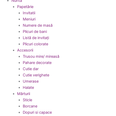
Nuntă
Papetărie
Invitatii
Meniuri
Numere de masă
Plicuri de bani
Listă de invitați
Plicuri colorate
Accesorii
Trusou mire/ mireasă
Pahare decorate
Cutie dar
Cutie verighete
Umerase
Halate
Mărturii
Sticle
Borcane
Dopuri si capace