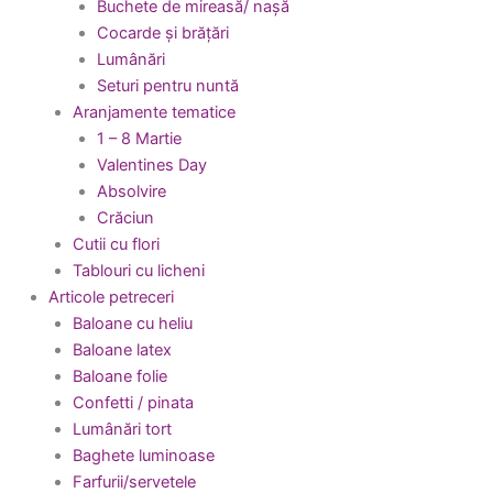
Buchete de mireasă/ nașă
Cocarde și brățări
Lumânări
Seturi pentru nuntă
Aranjamente tematice
1 – 8 Martie
Valentines Day
Absolvire
Crăciun
Cutii cu flori
Tablouri cu licheni
Articole petreceri
Baloane cu heliu
Baloane latex
Baloane folie
Confetti / pinata
Lumânări tort
Baghete luminoase
Farfurii/servetele