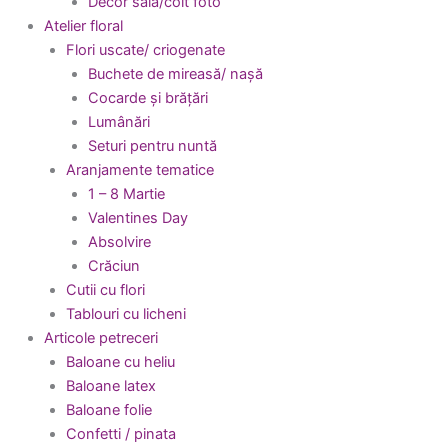
Decor sala/colt foto
Atelier floral
Flori uscate/ criogenate
Buchete de mireasă/ nașă
Cocarde și brățări
Lumânări
Seturi pentru nuntă
Aranjamente tematice
1 – 8 Martie
Valentines Day
Absolvire
Crăciun
Cutii cu flori
Tablouri cu licheni
Articole petreceri
Baloane cu heliu
Baloane latex
Baloane folie
Confetti / pinata