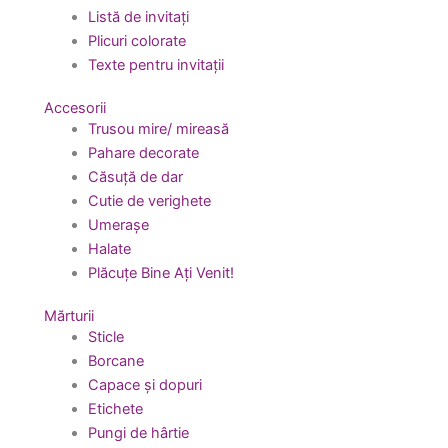
Listă de invitați
Plicuri colorate
Texte pentru invitații
Accesorii
Trusou mire/ mireasă
Pahare decorate
Căsuță de dar
Cutie de verighete
Umerașe
Halate
Plăcuțe Bine Ați Venit!
Mărturii
Sticle
Borcane
Capace și dopuri
Etichete
Pungi de hârtie