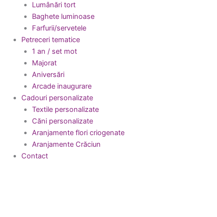
Lumânări tort
Baghete luminoase
Farfurii/servetele
Petreceri tematice
1 an / set mot
Majorat
Aniversări
Arcade inaugurare
Cadouri personalizate
Textile personalizate
Căni personalizate
Aranjamente flori criogenate
Aranjamente Crăciun
Contact