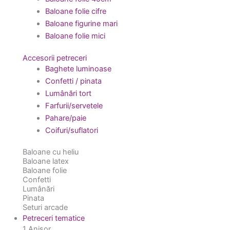
Baloane folie cifre
Baloane figurine mari
Baloane folie mici
Accesorii petreceri
Baghete luminoase
Confetti / pinata
Lumânări tort
Farfurii/servetele
Pahare/paie
Coifuri/suflatori
Baloane cu heliu
Baloane latex
Baloane folie
Confetti
Lumânări
Pinata
Seturi arcade
Petreceri tematice
1 Anișor