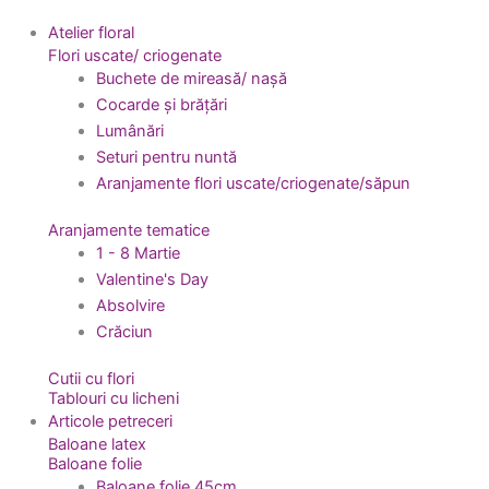
Atelier floral
Flori uscate/ criogenate
Buchete de mireasă/ nașă
Cocarde și brățări
Lumânări
Seturi pentru nuntă
Aranjamente flori uscate/criogenate/săpun
Aranjamente tematice
1 - 8 Martie
Valentine's Day
Absolvire
Crăciun
Cutii cu flori
Tablouri cu licheni
Articole petreceri
Baloane latex
Baloane folie
Baloane folie 45cm