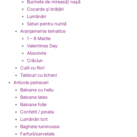
Buchete de mireasă/ nașă
Cocarde și brățări
Lumânări
Seturi pentru nuntă
Aranjamente tematice
1 – 8 Martie
Valentines Day
Absolvire
Crăciun
Cutii cu flori
Tablouri cu licheni
Articole petreceri
Baloane cu heliu
Baloane latex
Baloane folie
Confetti / pinata
Lumânări tort
Baghete luminoase
Farfurii/servetele