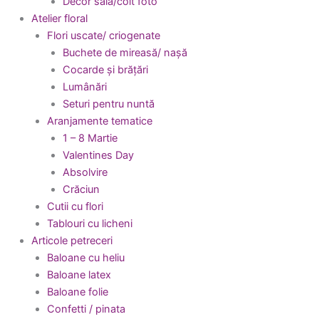
Decor sala/colt foto
Atelier floral
Flori uscate/ criogenate
Buchete de mireasă/ nașă
Cocarde și brățări
Lumânări
Seturi pentru nuntă
Aranjamente tematice
1 – 8 Martie
Valentines Day
Absolvire
Crăciun
Cutii cu flori
Tablouri cu licheni
Articole petreceri
Baloane cu heliu
Baloane latex
Baloane folie
Confetti / pinata