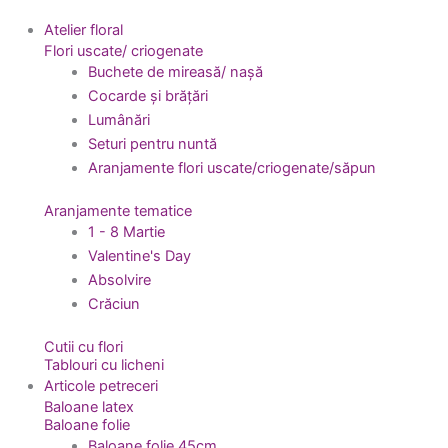
Atelier floral
Flori uscate/ criogenate
Buchete de mireasă/ nașă
Cocarde și brățări
Lumânări
Seturi pentru nuntă
Aranjamente flori uscate/criogenate/săpun
Aranjamente tematice
1 - 8 Martie
Valentine's Day
Absolvire
Crăciun
Cutii cu flori
Tablouri cu licheni
Articole petreceri
Baloane latex
Baloane folie
Baloane folie 45cm