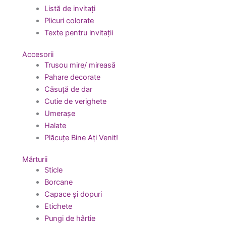
Listă de invitați
Plicuri colorate
Texte pentru invitații
Accesorii
Trusou mire/ mireasă
Pahare decorate
Căsuță de dar
Cutie de verighete
Umerașe
Halate
Plăcuțe Bine Ați Venit!
Mărturii
Sticle
Borcane
Capace și dopuri
Etichete
Pungi de hârtie