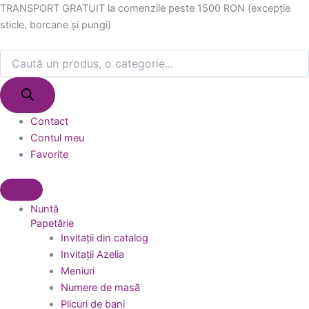
Products
Products
Skip
TRANSPORT GRATUIT la comenzile peste 1500 RON (excepție
search
search
to
sticle, borcane și pungi)
content
Contact
Contul meu
Favorite
Nuntă
Papetărie
Invitații din catalog
Invitații Azelia
Meniuri
Numere de masă
Plicuri de bani