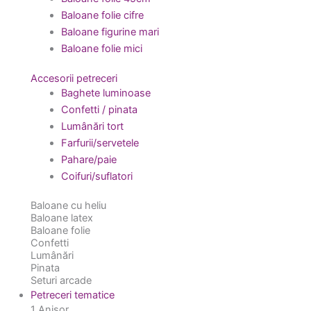
Baloane folie cifre
Baloane figurine mari
Baloane folie mici
Accesorii petreceri
Baghete luminoase
Confetti / pinata
Lumânări tort
Farfurii/servetele
Pahare/paie
Coifuri/suflatori
Baloane cu heliu
Baloane latex
Baloane folie
Confetti
Lumânări
Pinata
Seturi arcade
Petreceri tematice
1 Anișor