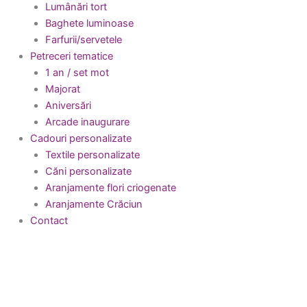
Lumânări tort
Baghete luminoase
Farfurii/servetele
Petreceri tematice
1 an / set mot
Majorat
Aniversări
Arcade inaugurare
Cadouri personalizate
Textile personalizate
Căni personalizate
Aranjamente flori criogenate
Aranjamente Crăciun
Contact