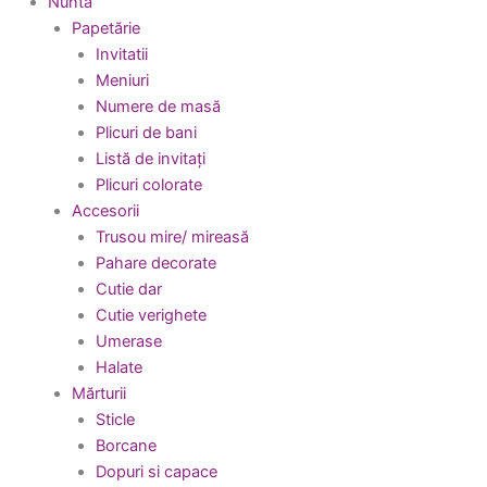
Nuntă
Papetărie
Invitatii
Meniuri
Numere de masă
Plicuri de bani
Listă de invitați
Plicuri colorate
Accesorii
Trusou mire/ mireasă
Pahare decorate
Cutie dar
Cutie verighete
Umerase
Halate
Mărturii
Sticle
Borcane
Dopuri si capace