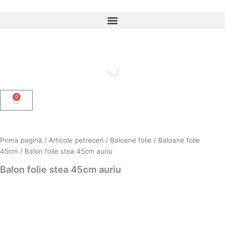
Skip
to
content
0
Cart
Prima pagină
/
Articole petreceri
/
Baloane folie
/
Baloane folie
45cm
/ Balon folie stea 45cm auriu
Balon folie stea 45cm auriu