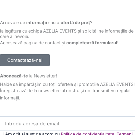
Ai nevoie de
informații
sau o
ofertă de preț
?
Ia legătura cu echipa AZELIA EVENTS și solicită-ne informațiile de
care ai nevoie.
Accesează pagina de contact și
completează formularul
!
Contactează-ne!
Abonează-te
la Newsletter!
Haide să împărtășim cu toții ofertele și promoțiile AZELIA EVENTS!
Înregistrează-te la newsletter-ul nostru și noi transmitem regulat
informații.
Introdu
adresa
de
Am citit și sunt de acord cu
Politica de confidențialitate
,
Termenii