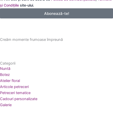
email
și Condițiile
site-ului.
Abonează-te!
Creăm momente frumoase împreună
Categorii
Nuntă
Botez
Atelier floral
Articole petreceri
Petreceri tematice
Cadouri personalizate
Galerie