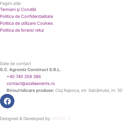
Pagini utile
Termeni și Condiții
Politica de Confidențialitate
Politica de utilizare Cookies
Politica de livrare/ retur
Date de contact
S.C. Agromix Construct S.R.L.
+40 740 359 386
contact@azeliaevents.ro
Birou/ridicare produse:
Cluj Napoca, str. Salcâmului, nr. 30
F
a
c
e
Designed & Developed by
WEDEV IT
b