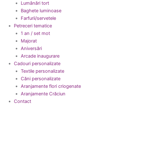
Lumânări tort
Baghete luminoase
Farfurii/servetele
Petreceri tematice
1 an / set mot
Majorat
Aniversări
Arcade inaugurare
Cadouri personalizate
Textile personalizate
Căni personalizate
Aranjamente flori criogenate
Aranjamente Crăciun
Contact