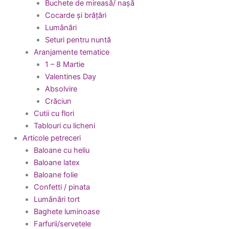
Buchete de mireasă/ nașă
Cocarde și brățări
Lumânări
Seturi pentru nuntă
Aranjamente tematice
1 – 8 Martie
Valentines Day
Absolvire
Crăciun
Cutii cu flori
Tablouri cu licheni
Articole petreceri
Baloane cu heliu
Baloane latex
Baloane folie
Confetti / pinata
Lumânări tort
Baghete luminoase
Farfurii/servetele