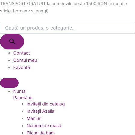
Products
Products
Skip
TRANSPORT GRATUIT la comenzile peste 1500 RON (excepție
search
search
to
sticle, borcane și pungi)
content
Contact
Contul meu
Favorite
Nuntă
Papetărie
Invitații din catalog
Invitații Azelia
Meniuri
Numere de masă
Plicuri de bani