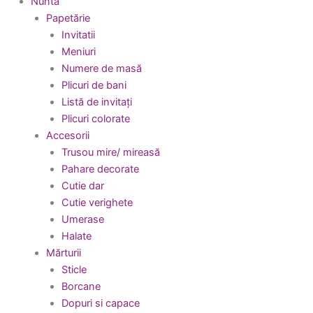
Nuntă
Papetărie
Invitatii
Meniuri
Numere de masă
Plicuri de bani
Listă de invitați
Plicuri colorate
Accesorii
Trusou mire/ mireasă
Pahare decorate
Cutie dar
Cutie verighete
Umerase
Halate
Mărturii
Sticle
Borcane
Dopuri si capace