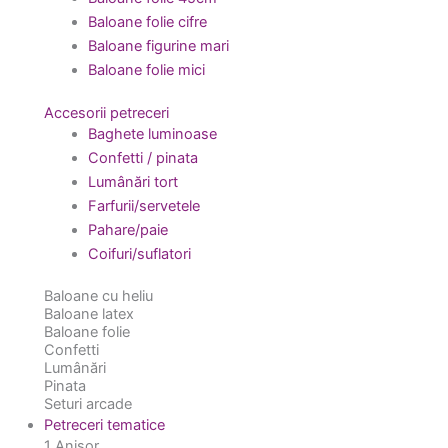
Baloane folie cifre
Baloane figurine mari
Baloane folie mici
Accesorii petreceri
Baghete luminoase
Confetti / pinata
Lumânări tort
Farfurii/servetele
Pahare/paie
Coifuri/suflatori
Baloane cu heliu
Baloane latex
Baloane folie
Confetti
Lumânări
Pinata
Seturi arcade
Petreceri tematice
1 Anișor