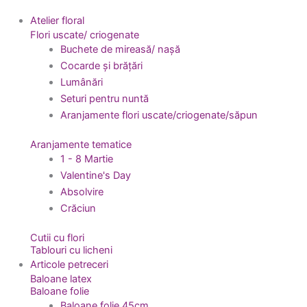
Atelier floral
Flori uscate/ criogenate
Buchete de mireasă/ nașă
Cocarde și brățări
Lumânări
Seturi pentru nuntă
Aranjamente flori uscate/criogenate/săpun
Aranjamente tematice
1 - 8 Martie
Valentine's Day
Absolvire
Crăciun
Cutii cu flori
Tablouri cu licheni
Articole petreceri
Baloane latex
Baloane folie
Baloane folie 45cm