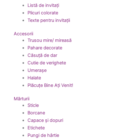
Listă de invitați
Plicuri colorate
Texte pentru invitații
Accesorii
Trusou mire/ mireasă
Pahare decorate
Căsuță de dar
Cutie de verighete
Umerașe
Halate
Plăcuțe Bine Ați Venit!
Mărturii
Sticle
Borcane
Capace și dopuri
Etichete
Pungi de hârtie