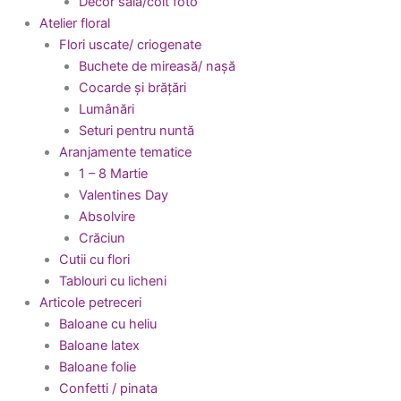
Decor sala/colt foto
Atelier floral
Flori uscate/ criogenate
Buchete de mireasă/ nașă
Cocarde și brățări
Lumânări
Seturi pentru nuntă
Aranjamente tematice
1 – 8 Martie
Valentines Day
Absolvire
Crăciun
Cutii cu flori
Tablouri cu licheni
Articole petreceri
Baloane cu heliu
Baloane latex
Baloane folie
Confetti / pinata