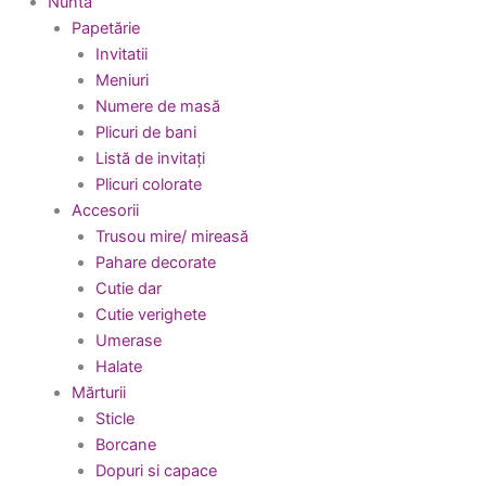
Nuntă
Papetărie
Invitatii
Meniuri
Numere de masă
Plicuri de bani
Listă de invitați
Plicuri colorate
Accesorii
Trusou mire/ mireasă
Pahare decorate
Cutie dar
Cutie verighete
Umerase
Halate
Mărturii
Sticle
Borcane
Dopuri si capace