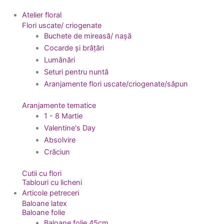
Atelier floral
Flori uscate/ criogenate
Buchete de mireasă/ nașă
Cocarde și brățări
Lumânări
Seturi pentru nuntă
Aranjamente flori uscate/criogenate/săpun
Aranjamente tematice
1 - 8 Martie
Valentine's Day
Absolvire
Crăciun
Cutii cu flori
Tablouri cu licheni
Articole petreceri
Baloane latex
Baloane folie
Baloane folie 45cm