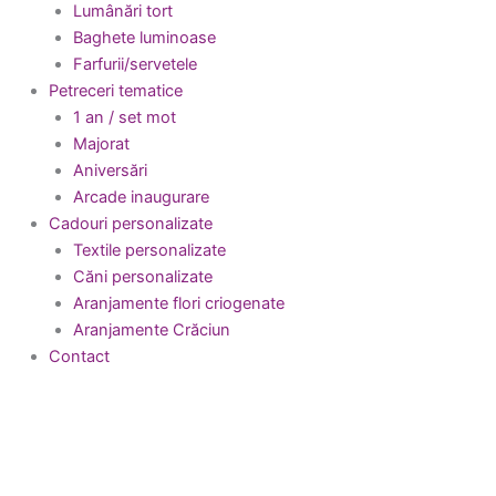
Lumânări tort
Baghete luminoase
Farfurii/servetele
Petreceri tematice
1 an / set mot
Majorat
Aniversări
Arcade inaugurare
Cadouri personalizate
Textile personalizate
Căni personalizate
Aranjamente flori criogenate
Aranjamente Crăciun
Contact