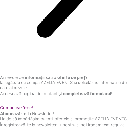
Ai nevoie de
informații
sau o
ofertă de preț
?
Ia legătura cu echipa AZELIA EVENTS și solicită-ne informațiile de
care ai nevoie.
Accesează pagina de contact și
completează formularul
!
Contactează-ne!
Abonează-te
la Newsletter!
Haide să împărtășim cu toții ofertele și promoțiile AZELIA EVENTS!
Înregistrează-te la newsletter-ul nostru și noi transmitem regulat