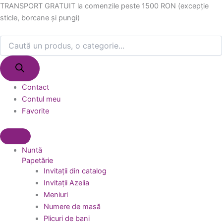
Products
Products
Skip
TRANSPORT GRATUIT la comenzile peste 1500 RON (excepție
search
search
to
sticle, borcane și pungi)
content
Contact
Contul meu
Favorite
Nuntă
Papetărie
Invitații din catalog
Invitații Azelia
Meniuri
Numere de masă
Plicuri de bani