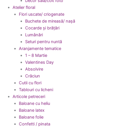
Decor sala/colt foto
Atelier floral
Flori uscate/ criogenate
Buchete de mireasă/ nașă
Cocarde și brățări
Lumânări
Seturi pentru nuntă
Aranjamente tematice
1 – 8 Martie
Valentines Day
Absolvire
Crăciun
Cutii cu flori
Tablouri cu licheni
Articole petreceri
Baloane cu heliu
Baloane latex
Baloane folie
Confetti / pinata