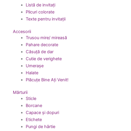
Listă de invitați
Plicuri colorate
Texte pentru invitații
Accesorii
Trusou mire/ mireasă
Pahare decorate
Căsuță de dar
Cutie de verighete
Umerașe
Halate
Plăcuțe Bine Ați Venit!
Mărturii
Sticle
Borcane
Capace și dopuri
Etichete
Pungi de hârtie