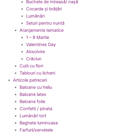
Buchete de mireasă/ nașă
Cocarde și brățări
Lumânări
Seturi pentru nuntă
Aranjamente tematice
1 – 8 Martie
Valentines Day
Absolvire
Crăciun
Cutii cu flori
Tablouri cu licheni
Articole petreceri
Baloane cu heliu
Baloane latex
Baloane folie
Confetti / pinata
Lumânări tort
Baghete luminoase
Farfurii/servetele