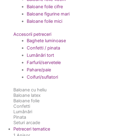
Baloane folie cifre
Baloane figurine mari
Baloane folie mici
Accesorii petreceri
Baghete luminoase
Confetti / pinata
Lumânări tort
Farfurii/servetele
Pahare/paie
Coifuri/suflatori
Baloane cu heliu
Baloane latex
Baloane folie
Confetti
Lumânări
Pinata
Seturi arcade
Petreceri tematice
1 Anișor