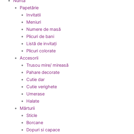
Nuntă
Papetărie
Invitatii
Meniuri
Numere de masă
Plicuri de bani
Listă de invitați
Plicuri colorate
Accesorii
Trusou mire/ mireasă
Pahare decorate
Cutie dar
Cutie verighete
Umerase
Halate
Mărturii
Sticle
Borcane
Dopuri si capace