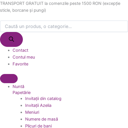
Products
Products
Skip
TRANSPORT GRATUIT la comenzile peste 1500 RON (excepție
search
search
to
sticle, borcane și pungi)
content
Contact
Contul meu
Favorite
Nuntă
Papetărie
Invitații din catalog
Invitații Azelia
Meniuri
Numere de masă
Plicuri de bani