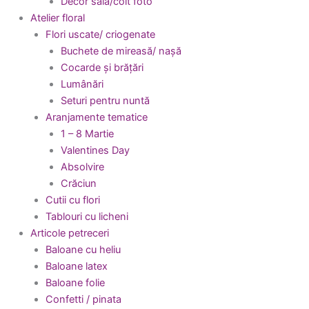
Decor sala/colt foto
Atelier floral
Flori uscate/ criogenate
Buchete de mireasă/ nașă
Cocarde și brățări
Lumânări
Seturi pentru nuntă
Aranjamente tematice
1 – 8 Martie
Valentines Day
Absolvire
Crăciun
Cutii cu flori
Tablouri cu licheni
Articole petreceri
Baloane cu heliu
Baloane latex
Baloane folie
Confetti / pinata