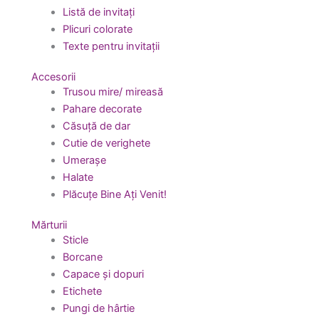
Listă de invitați
Plicuri colorate
Texte pentru invitații
Accesorii
Trusou mire/ mireasă
Pahare decorate
Căsuță de dar
Cutie de verighete
Umerașe
Halate
Plăcuțe Bine Ați Venit!
Mărturii
Sticle
Borcane
Capace și dopuri
Etichete
Pungi de hârtie