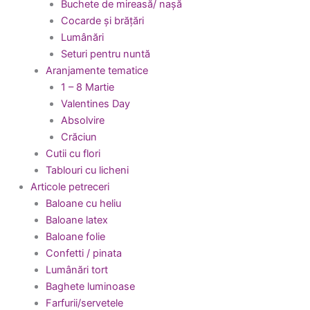
Buchete de mireasă/ nașă
Cocarde și brățări
Lumânări
Seturi pentru nuntă
Aranjamente tematice
1 – 8 Martie
Valentines Day
Absolvire
Crăciun
Cutii cu flori
Tablouri cu licheni
Articole petreceri
Baloane cu heliu
Baloane latex
Baloane folie
Confetti / pinata
Lumânări tort
Baghete luminoase
Farfurii/servetele