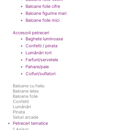
Baloane folie cifre
Baloane figurine mari
Baloane folie mici
Accesorii petreceri
Baghete luminoase
Confetti / pinata
Lumânări tort
Farfurii/servetele
Pahare/paie
Coifuri/suflatori
Baloane cu heliu
Baloane latex
Baloane folie
Confetti
Lumânări
Pinata
Seturi arcade
Petreceri tematice
1 Anișor