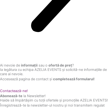
Ai nevoie de
informații
sau o
ofertă de preț
?
Ia legătura cu echipa AZELIA EVENTS și solicită-ne informațiile de
care ai nevoie.
Accesează pagina de contact și
completează formularul
!
Contactează-ne!
Abonează-te
la Newsletter!
Haide să împărtășim cu toții ofertele și promoțiile AZELIA EVENTS!
Înregistrează-te la newsletter-ul nostru și noi transmitem regulat