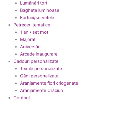
Lumânări tort
Baghete luminoase
Farfurii/servetele
Petreceri tematice
1 an / set mot
Majorat
Aniversări
Arcade inaugurare
Cadouri personalizate
Textile personalizate
Căni personalizate
Aranjamente flori criogenate
Aranjamente Crăciun
Contact