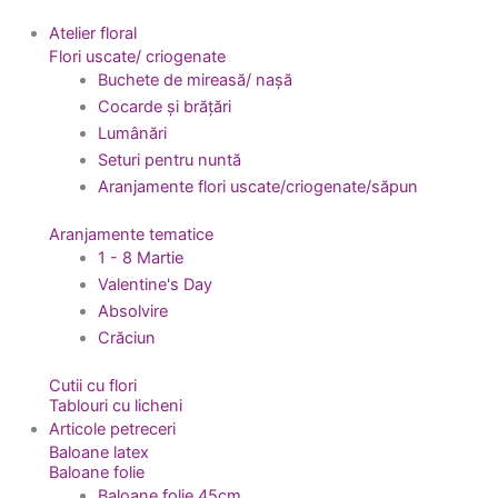
Atelier floral
Flori uscate/ criogenate
Buchete de mireasă/ nașă
Cocarde și brățări
Lumânări
Seturi pentru nuntă
Aranjamente flori uscate/criogenate/săpun
Aranjamente tematice
1 - 8 Martie
Valentine's Day
Absolvire
Crăciun
Cutii cu flori
Tablouri cu licheni
Articole petreceri
Baloane latex
Baloane folie
Baloane folie 45cm