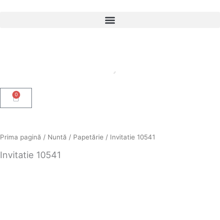
Skip
to
content
0
Cart
Prima pagină
/
Nuntă
/
Papetărie
/ Invitatie 10541
Invitatie 10541