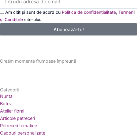
adresa
de
Am citit și sunt de acord cu
Politica de confidențialitate
,
Termenii
email
și Condițiile
site-ului.
Abonează-te!
Creăm momente frumoase împreună
Categorii
Nuntă
Botez
Atelier floral
Articole petreceri
Petreceri tematice
Cadouri personalizate