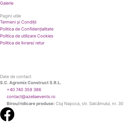
Galerie
Pagini utile
Termeni și Condiții
Politica de Confidențialitate
Politica de utilizare Cookies
Politica de livrare/ retur
Date de contact
S.C. Agromix Construct S.R.L.
+40 740 359 386
contact@azeliaevents.ro
Birou/ridicare produse:
Cluj Napoca, str. Salcâmului, nr. 30
F
a