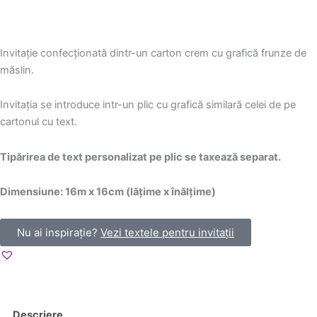
Invitație confecționată dintr-un carton crem cu grafică frunze de
măslin.
Invitația se introduce intr-un plic cu grafică similară celei de pe
cartonul cu text.
Tipărirea de text personalizat pe plic se taxează separat.
Dimensiune: 16m x 16cm (lățime x înălțime)
Nu ai inspirație?
Vezi textele pentru invitații
Descriere