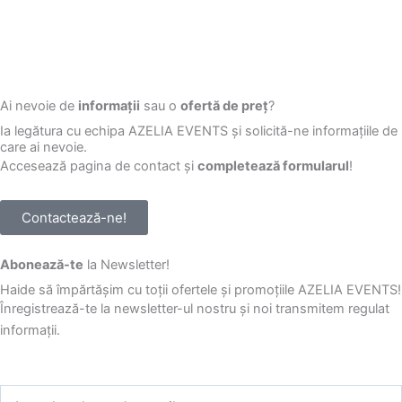
Ai nevoie de
informații
sau o
ofertă de preț
?
Ia legătura cu echipa AZELIA EVENTS și solicită-ne informațiile de
care ai nevoie.
Accesează pagina de contact și
completează formularul
!
Contactează-ne!
Abonează-te
la Newsletter!
Haide să împărtășim cu toții ofertele și promoțiile AZELIA EVENTS!
Înregistrează-te la newsletter-ul nostru și noi transmitem regulat
informații.
Introdu