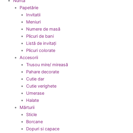
Nuntă
Papetărie
Invitatii
Meniuri
Numere de masă
Plicuri de bani
Listă de invitați
Plicuri colorate
Accesorii
Trusou mire/ mireasă
Pahare decorate
Cutie dar
Cutie verighete
Umerase
Halate
Mărturii
Sticle
Borcane
Dopuri si capace