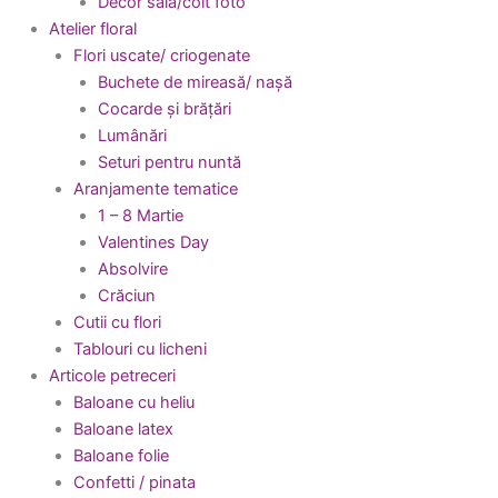
Decor sala/colt foto
Atelier floral
Flori uscate/ criogenate
Buchete de mireasă/ nașă
Cocarde și brățări
Lumânări
Seturi pentru nuntă
Aranjamente tematice
1 – 8 Martie
Valentines Day
Absolvire
Crăciun
Cutii cu flori
Tablouri cu licheni
Articole petreceri
Baloane cu heliu
Baloane latex
Baloane folie
Confetti / pinata