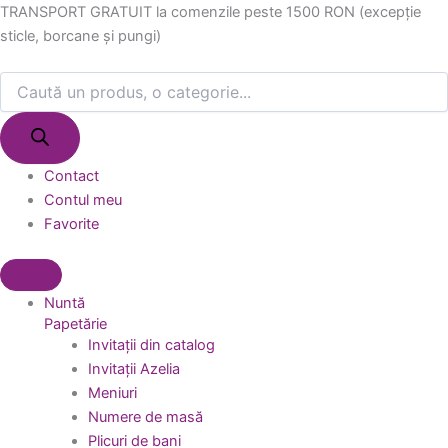
Products
Products
Skip
TRANSPORT GRATUIT la comenzile peste 1500 RON (excepție
search
search
to
sticle, borcane și pungi)
content
Contact
Contul meu
Favorite
Nuntă
Papetărie
Invitații din catalog
Invitații Azelia
Meniuri
Numere de masă
Plicuri de bani