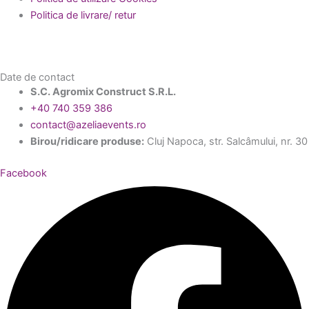
Politica de livrare/ retur
Date de contact
S.C. Agromix Construct S.R.L.
+40 740 359 386
contact@azeliaevents.ro
Birou/ridicare produse:
Cluj Napoca, str. Salcâmului, nr. 30
Facebook