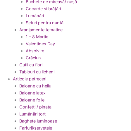
Buchete de mireasă/ nașă
Cocarde și brățări
Lumânări
Seturi pentru nuntă
Aranjamente tematice
1 – 8 Martie
Valentines Day
Absolvire
Crăciun
Cutii cu flori
Tablouri cu licheni
Articole petreceri
Baloane cu heliu
Baloane latex
Baloane folie
Confetti / pinata
Lumânări tort
Baghete luminoase
Farfurii/servetele