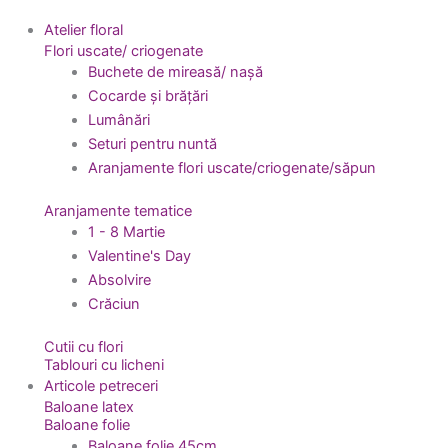
Atelier floral
Flori uscate/ criogenate
Buchete de mireasă/ nașă
Cocarde și brățări
Lumânări
Seturi pentru nuntă
Aranjamente flori uscate/criogenate/săpun
Aranjamente tematice
1 - 8 Martie
Valentine's Day
Absolvire
Crăciun
Cutii cu flori
Tablouri cu licheni
Articole petreceri
Baloane latex
Baloane folie
Baloane folie 45cm