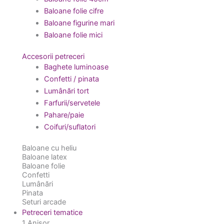
Baloane folie cifre
Baloane figurine mari
Baloane folie mici
Accesorii petreceri
Baghete luminoase
Confetti / pinata
Lumânări tort
Farfurii/servetele
Pahare/paie
Coifuri/suflatori
Baloane cu heliu
Baloane latex
Baloane folie
Confetti
Lumânări
Pinata
Seturi arcade
Petreceri tematice
1 Anișor