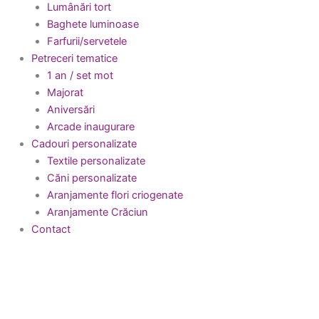
Lumânări tort
Baghete luminoase
Farfurii/servetele
Petreceri tematice
1 an / set mot
Majorat
Aniversări
Arcade inaugurare
Cadouri personalizate
Textile personalizate
Căni personalizate
Aranjamente flori criogenate
Aranjamente Crăciun
Contact