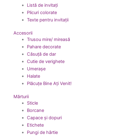
Listă de invitați
Plicuri colorate
Texte pentru invitații
Accesorii
Trusou mire/ mireasă
Pahare decorate
Căsuță de dar
Cutie de verighete
Umerașe
Halate
Plăcuțe Bine Ați Venit!
Mărturii
Sticle
Borcane
Capace și dopuri
Etichete
Pungi de hârtie