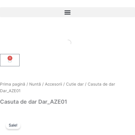
Skip
to
content
0
Cart
Prima pagină
/
Nuntă
/
Accesorii
/
Cutie dar
/ Casuta de dar
Dar_AZE01
Casuta de dar Dar_AZE01
Sale!