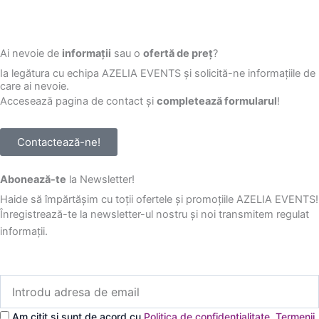
Ai nevoie de
informații
sau o
ofertă de preț
?
Ia legătura cu echipa AZELIA EVENTS și solicită-ne informațiile de
care ai nevoie.
Accesează pagina de contact și
completează formularul
!
Contactează-ne!
Abonează-te
la Newsletter!
Haide să împărtășim cu toții ofertele și promoțiile AZELIA EVENTS!
Înregistrează-te la newsletter-ul nostru și noi transmitem regulat
informații.
Introdu
adresa
de
Am citit și sunt de acord cu
Politica de confidențialitate
,
Termenii