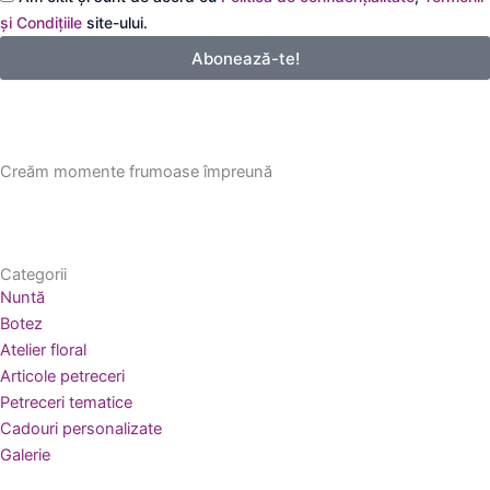
email
și Condițiile
site-ului.
Abonează-te!
Creăm momente frumoase împreună
Categorii
Nuntă
Botez
Atelier floral
Articole petreceri
Petreceri tematice
Cadouri personalizate
Galerie