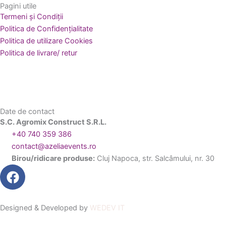
Pagini utile
Termeni și Condiții
Politica de Confidențialitate
Politica de utilizare Cookies
Politica de livrare/ retur
Date de contact
S.C. Agromix Construct S.R.L.
+40 740 359 386
contact@azeliaevents.ro
Birou/ridicare produse:
Cluj Napoca, str. Salcâmului, nr. 30
F
a
c
e
Designed & Developed by
WEDEV IT
b