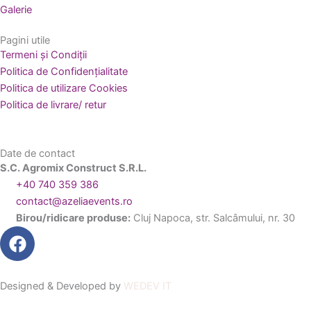
Galerie
Pagini utile
Termeni și Condiții
Politica de Confidențialitate
Politica de utilizare Cookies
Politica de livrare/ retur
Date de contact
S.C. Agromix Construct S.R.L.
+40 740 359 386
contact@azeliaevents.ro
Birou/ridicare produse:
Cluj Napoca, str. Salcâmului, nr. 30
F
a
c
e
Designed & Developed by
WEDEV IT
b