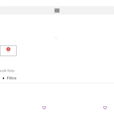
Skip
to
content
0
Cart
colt foto
Filtre