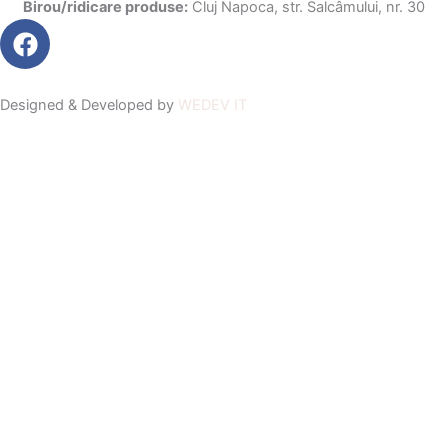
Birou/ridicare produse:
Cluj Napoca, str. Salcâmului, nr. 30
F
a
c
e
Designed & Developed by
WEDEV IT
b
o
o
k