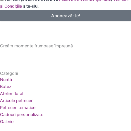
email
și Condițiile
site-ului.
Abonează-te!
Creăm momente frumoase împreună
Categorii
Nuntă
Botez
Atelier floral
Articole petreceri
Petreceri tematice
Cadouri personalizate
Galerie