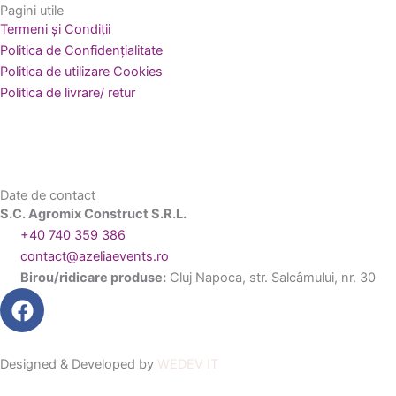
Pagini utile
Termeni și Condiții
Politica de Confidențialitate
Politica de utilizare Cookies
Politica de livrare/ retur
Date de contact
S.C. Agromix Construct S.R.L.
+40 740 359 386
contact@azeliaevents.ro
Birou/ridicare produse:
Cluj Napoca, str. Salcâmului, nr. 30
F
a
c
e
Designed & Developed by
WEDEV IT
b