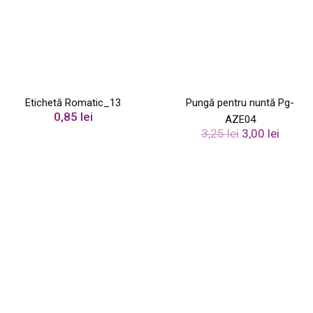
Etichetă Romatic_13
Pungă pentru nuntă Pg-
0,85
lei
AZE04
P
P
3,25
lei
3,00
lei
r
r
e
e
ț
ț
u
u
l
l
i
c
n
u
i
r
ț
e
i
n
a
t
l
e
a
s
f
t
o
e