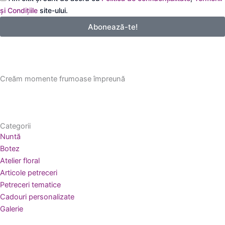
email
și Condițiile
site-ului.
Abonează-te!
Creăm momente frumoase împreună
Categorii
Nuntă
Botez
Atelier floral
Articole petreceri
Petreceri tematice
Cadouri personalizate
Galerie