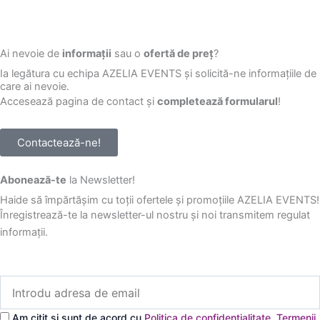
Ai nevoie de
informații
sau o
ofertă de preț
?
Ia legătura cu echipa AZELIA EVENTS și solicită-ne informațiile de
care ai nevoie.
Accesează pagina de contact și
completează formularul
!
Contactează-ne!
Abonează-te
la Newsletter!
Haide să împărtășim cu toții ofertele și promoțiile AZELIA EVENTS!
Înregistrează-te la newsletter-ul nostru și noi transmitem regulat
informații.
Introdu
adresa
de
Am citit și sunt de acord cu
Politica de confidențialitate
,
Termenii