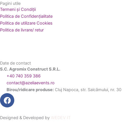
Pagini utile
Termeni și Condiții
Politica de Confidențialitate
Politica de utilizare Cookies
Politica de livrare/ retur
Date de contact
S.C. Agromix Construct S.R.L.
+40 740 359 386
contact@azeliaevents.ro
Birou/ridicare produse:
Cluj Napoca, str. Salcâmului, nr. 30
F
a
c
e
Designed & Developed by
WEDEV IT
b