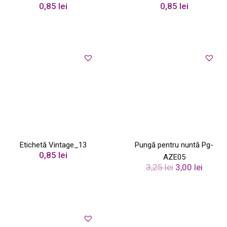
0,85
lei
0,85
lei
Etichetă Vintage_13
Pungă pentru nuntă Pg-
0,85
lei
AZE05
P
P
3,25
lei
3,00
lei
r
r
e
e
ț
ț
u
u
l
l
i
c
n
u