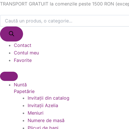
Products
Products
Skip
TRANSPORT GRATUIT la comenzile peste 1500 RON (excepție
search
search
to
content
Contact
Contul meu
Favorite
Nuntă
Papetărie
Invitații din catalog
Invitații Azelia
Meniuri
Numere de masă
Plicuri de bani