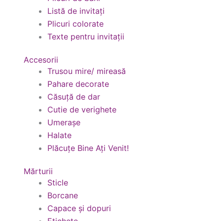
Listă de invitați
Plicuri colorate
Texte pentru invitații
Accesorii
Trusou mire/ mireasă
Pahare decorate
Căsuță de dar
Cutie de verighete
Umerașe
Halate
Plăcuțe Bine Ați Venit!
Mărturii
Sticle
Borcane
Capace și dopuri