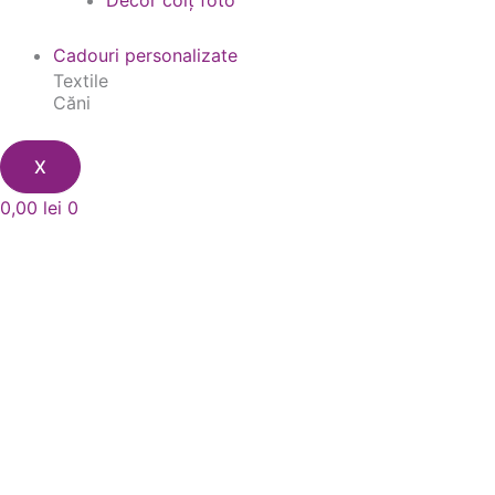
Decor colț foto
Cadouri personalizate
Textile
Căni
X
0,00
lei
0