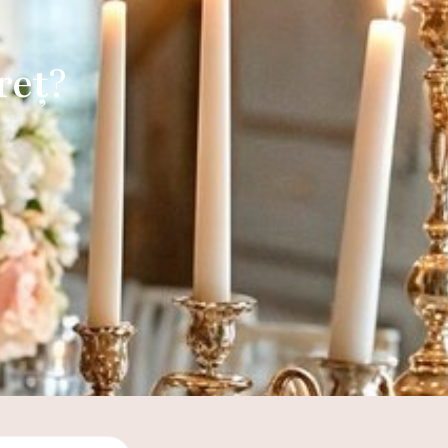
reț
?