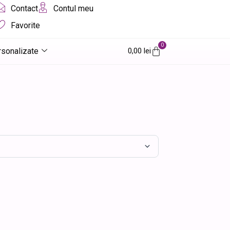
Contact
Contul meu
Favorite
0
Cart
rsonalizate
0,00
lei