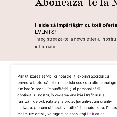
Abonează-te
la 
Haide să împărtășim cu toții ofert
EVENTS!
Înregistrează-te la newsletter-ul nostru
informații.
Prin utilizarea serviciilor noastre, îți exprimi acordul cu
privire la faptul că folosim module cookie și alte tehnologii
similare în scopul îmbunătățirii și al personalizării
conținutului nostru, în vederea analizării traficului, a
furnizării de publicitate și a protecției anti-spam și anti-
malware, precum și împotriva utilizării neautorizate. Pentr
Creăm momente frumoase
mai multe detalii, vă rugăm să consultați
Politica de
împreună