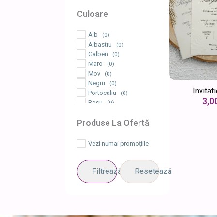
Culoare
Alb
(0)
Albastru
(0)
Galben
(0)
Maro
(0)
Mov
(0)
Negru
(0)
Invitat
Portocaliu
(0)
3,0
Roșu
(0)
Roz
(0)
Produse La Ofertă
Verde
(0)
Vișiniu
(0)
Vezi numai promoțiile
Filtrează
Resetează