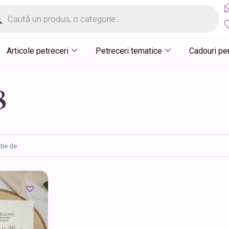
ucts
ch
Articole petreceri
Petreceri tematice
Cadouri pe
8
usele