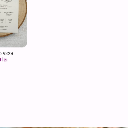
ie 9328
0
lei