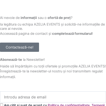
Ai nevoie de
informații
sau o
ofertă de preț
?
Ia legătura cu echipa AZELIA EVENTS și solicită-ne informațiile de
care ai nevoie.
Accesează pagina de contact și
completează formularul
!
Contactează-ne!
Abonează-te
la Newsletter!
Haide să împărtășim cu toții ofertele și promoțiile AZELIA EVENTS!
Înregistrează-te la newsletter-ul nostru și noi transmitem regulat
informații.
Introdu
adresa
de
Am citit și sunt de acord cu
Politica de confidențialitate
,
Termenii