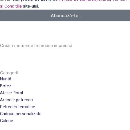
email
și Condițiile
site-ului.
Abonează-te!
Creăm momente frumoase împreună
Categorii
Nuntă
Botez
Atelier floral
Articole petreceri
Petreceri tematice
Cadouri personalizate
Galerie