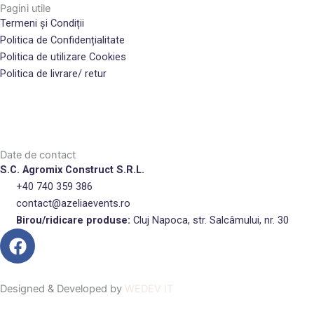
Pagini utile
Termeni și Condiții
Politica de Confidențialitate
Politica de utilizare Cookies
Politica de livrare/ retur
Date de contact
S.C. Agromix Construct S.R.L.
+40 740 359 386
contact@azeliaevents.ro
Birou/ridicare produse:
Cluj Napoca, str. Salcâmului, nr. 30
F
a
c
e
Designed & Developed by
WEDEV IT
b