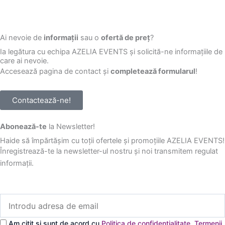
Ai nevoie de
informații
sau o
ofertă de preț
?
Ia legătura cu echipa AZELIA EVENTS și solicită-ne informațiile de
care ai nevoie.
Accesează pagina de contact și
completează formularul
!
Contactează-ne!
Abonează-te
la Newsletter!
Haide să împărtășim cu toții ofertele și promoțiile AZELIA EVENTS!
Înregistrează-te la newsletter-ul nostru și noi transmitem regulat
informații.
Introdu
adresa
de
Am citit și sunt de acord cu
Politica de confidențialitate
,
Termenii