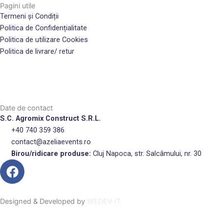
Pagini utile
Termeni și Condiții
Politica de Confidențialitate
Politica de utilizare Cookies
Politica de livrare/ retur
Date de contact
S.C. Agromix Construct S.R.L.
+40 740 359 386
contact@azeliaevents.ro
Birou/ridicare produse:
Cluj Napoca, str. Salcâmului, nr. 30
F
a
c
e
Designed & Developed by
WEDEV IT
b