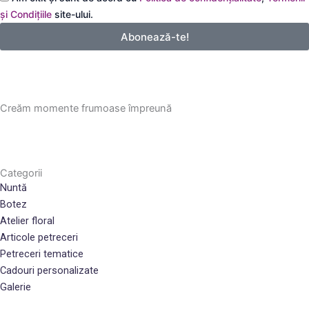
email
și Condițiile
site-ului.
Abonează-te!
Creăm momente frumoase împreună
Categorii
Nuntă
Botez
Atelier floral
Articole petreceri
Petreceri tematice
Cadouri personalizate
Galerie