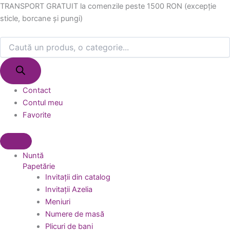
Products
Products
Skip
TRANSPORT GRATUIT la comenzile peste 1500 RON (excepție
search
search
to
sticle, borcane și pungi)
content
Contact
Contul meu
Favorite
Nuntă
Papetărie
Invitații din catalog
Invitații Azelia
Meniuri
Numere de masă
Plicuri de bani