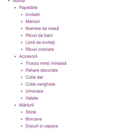
Nuntă
Papetărie
Invitatii
Meniuri
Numere de masă
Plicuri de bani
Listă de invitați
Plicuri colorate
Accesorii
Trusou mire/ mireasă
Pahare decorate
Cutie dar
Cutie verighete
Umerase
Halate
Mărturii
Sticle
Borcane
Dopuri si capace