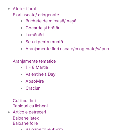
Atelier floral
Flori uscate/ criogenate
Buchete de mireasă/ nașă
Cocarde și brățări
Lumânări
Seturi pentru nuntă
Aranjamente flori uscate/criogenate/săpun
Aranjamente tematice
1 - 8 Martie
Valentine's Day
Absolvire
Crăciun
Cutii cu flori
Tablouri cu licheni
Articole petreceri
Baloane latex
Baloane folie
Baloane folie 45cm