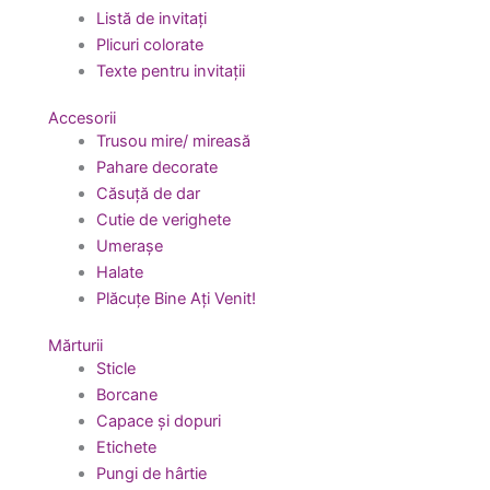
Listă de invitați
Plicuri colorate
Texte pentru invitații
Accesorii
Trusou mire/ mireasă
Pahare decorate
Căsuță de dar
Cutie de verighete
Umerașe
Halate
Plăcuțe Bine Ați Venit!
Mărturii
Sticle
Borcane
Capace și dopuri
Etichete
Pungi de hârtie