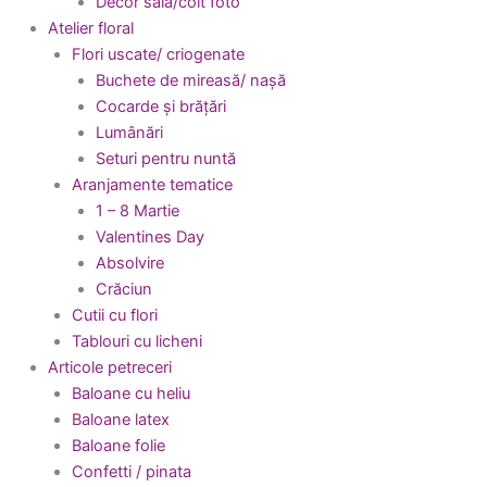
Decor sala/colt foto
Atelier floral
Flori uscate/ criogenate
Buchete de mireasă/ nașă
Cocarde și brățări
Lumânări
Seturi pentru nuntă
Aranjamente tematice
1 – 8 Martie
Valentines Day
Absolvire
Crăciun
Cutii cu flori
Tablouri cu licheni
Articole petreceri
Baloane cu heliu
Baloane latex
Baloane folie
Confetti / pinata