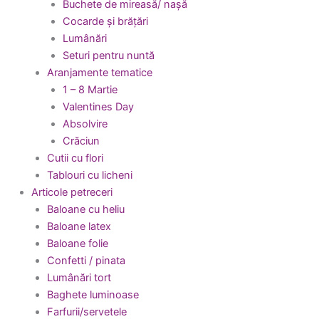
Buchete de mireasă/ nașă
Cocarde și brățări
Lumânări
Seturi pentru nuntă
Aranjamente tematice
1 – 8 Martie
Valentines Day
Absolvire
Crăciun
Cutii cu flori
Tablouri cu licheni
Articole petreceri
Baloane cu heliu
Baloane latex
Baloane folie
Confetti / pinata
Lumânări tort
Baghete luminoase
Farfurii/servetele