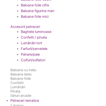
Baloane folie cifre
Baloane figurine mari
Baloane folie mici
Accesorii petreceri
Baghete luminoase
Confetti / pinata
Lumânări tort
Farfurii/servetele
Pahare/paie
Coifuri/suflatori
Baloane cu heliu
Baloane latex
Baloane folie
Confetti
Lumânări
Pinata
Seturi arcade
Petreceri tematice
1 Anișor